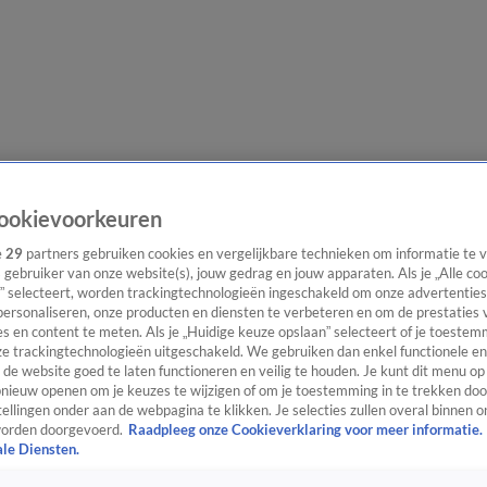
e redactie
Nieuwsbrief
ookievoorkeuren
e
29
partners gebruiken cookies en vergelijkbare technieken om informatie te
s gebruiker van onze website(s), jouw gedrag en jouw apparaten. Als je „Alle co
” selecteert, worden trackingtechnologieën ingeschakeld om onze advertenties
everingen
personaliseren, onze producten en diensten te verbeteren en om de prestaties 
s en content te meten. Als je „Huidige keuze opslaan” selecteert of je toestemm
e trackingtechnologieën uitgeschakeld. We gebruiken dan enkel functionele en
de website goed te laten functioneren en veilig te houden. Je kunt dit menu op
ieuw openen om je keuzes te wijzigen of om je toestemming in te trekken door
ellingen onder aan de webpagina te klikken. Je selecties zullen overal binnen o
orden doorgevoerd.
Raadpleeg onze Cookieverklaring voor meer informatie.
ale Diensten.