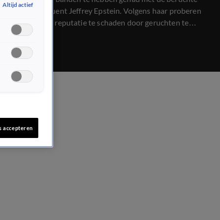
Altijd actief
zedendelinquent Jeffrey Epstein. Volgens haar proberen
mensen haar reputatie te schaden door geruchten te
verspreiden over haar relatie met de overleden zakenman.
s accepteren