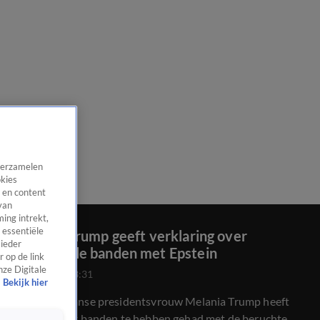
 verzamelen
okies
 en content
van
ing intrekt,
 essentiële
Melania Trump geeft verklaring over
 ieder
vermeende banden met Epstein
 op de link
nze Digitale
9 apr 2026, 23:31
Bekijk hier
De Amerikaanse presidentsvrouw Melania Trump heeft
ontkend ooit banden te hebben gehad met de beruchte