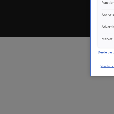
Function
Analyti
Adverti
Marketi
Derde parti
Voorkeur