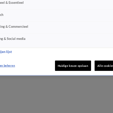
eel & Essentieel
sch
sing & Commercieel
ng & Social media
jen lijst
en beheren
Huidige keuze opslaan
Alle cookie