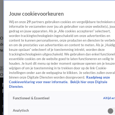
Jouw cookievoorkeuren
Wij en onze
29
partners gebruiken cookies en vergelijkbare technieken 
informatie te verzamelen over jou als gebruiker van onze website(s), jou
gedrag en jouw apparaten. Als je „Alle cookies accepteren” selecteert,
worden trackingtechnologieën ingeschakeld om onze advertenties en
Overzicht
Afleveringen
Tip
Entertainment
BN'ers
TV
Crime
Algemeen
content te kunnen personaliseren, onze producten en diensten te verbet
de redactie
Nieuwsbrief
en om de prestaties van advertenties en content te meten. Als je „Huidi
keuze opslaan” selecteert of je toestemming intrekt, worden deze
Volg Shownieuws
trackingtechnologieën uitgeschakeld. We gebruiken dan enkel functionel
essentiële cookies om de website goed te laten functioneren en veilig te
houden. Je kunt dit menu op ieder moment opnieuw openen om je keuzes
wijzigen of om je toestemming in te trekken door op de link Cookie-
Zoeken
instellingen onder aan de webpagina te klikken. Je selecties zullen overal
Overzicht
Entertainment
Spraakmakend
Reality
Crime
Video's
Afl
binnen onze Digitale Diensten worden doorgevoerd.
Raadpleeg onze
Cookieverklaring voor meer informatie.
Bekijk hier onze Digitale
Miley Cyrus aangeklaagd voor plagiaat in hit
Diensten.
Flowers
Altijd ac
Functioneel & Essentieel
18 sep 2024, 13:06
Miley Cyrus is aangeklaagd omdat ze zich schuldig zou hebben
Analytisch
gemaakt aan plagiaat. De zangeres zou elementen van de hit