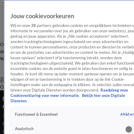
Jouw cookievoorkeuren
Wij en onze
28
partners gebruiken cookies en vergelijkbare technieken 
informatie te verzamelen over jou als gebruiker van onze website(s), jou
gedrag en jouw apparaten. Als je „Alle cookies accepteren” selecteert,
worden trackingtechnologieën ingeschakeld om onze advertenties en
Overzicht
Afleveringen
Tip
Entertainment
BN'ers
TV
Crime
Algemeen
content te kunnen personaliseren, onze producten en diensten te verbet
de redactie
Nieuwsbrief
en om de prestaties van advertenties en content te meten. Als je „Huidi
keuze opslaan” selecteert of je toestemming intrekt, worden deze
Volg Shownieuws
trackingtechnologieën uitgeschakeld. We gebruiken dan enkel functionel
essentiële cookies om de website goed te laten functioneren en veilig te
houden. Je kunt dit menu op ieder moment opnieuw openen om je keuzes
wijzigen of om je toestemming in te trekken door op de link Cookie-
Zoeken
instellingen onder aan de webpagina te klikken. Je selecties zullen overal
Overzicht
Entertainment
Spraakmakend
Reality
Crime
Video's
Afl
binnen onze Digitale Diensten worden doorgevoerd.
Raadpleeg onze
Cookieverklaring voor meer informatie.
Bekijk hier onze Digitale
Netflix komt met documentaire over
Diensten.
misbruikzaak Michael Jackson
Altijd ac
Functioneel & Essentieel
25 mei 2026, 23:02
Netflix heeft een documentaire gemaakt over de
Analytisch
spraakmakende misbruikzaak tegen Michael Jackson begin