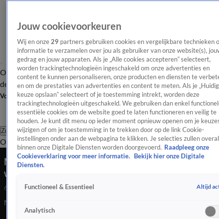
Jouw cookievoorkeuren
Wij en onze
29
partners gebruiken cookies en vergelijkbare technieken 
informatie te verzamelen over jou als gebruiker van onze website(s), jou
gedrag en jouw apparaten. Als je „Alle cookies accepteren” selecteert,
worden trackingtechnologieën ingeschakeld om onze advertenties en
Overzicht
Afleveringen
Tip
Entertainment
BN'ers
TV
Crime
Algemeen
content te kunnen personaliseren, onze producten en diensten te verbet
de redactie
Nieuwsbrief
en om de prestaties van advertenties en content te meten. Als je „Huidi
keuze opslaan” selecteert of je toestemming intrekt, worden deze
Volg Shownieuws
trackingtechnologieën uitgeschakeld. We gebruiken dan enkel functionel
essentiële cookies om de website goed te laten functioneren en veilig te
houden. Je kunt dit menu op ieder moment opnieuw openen om je keuzes
wijzigen of om je toestemming in te trekken door op de link Cookie-
Zoeken
instellingen onder aan de webpagina te klikken. Je selecties zullen overal
Overzicht
Entertainment
Spraakmakend
Reality
Crime
Video's
Afl
binnen onze Digitale Diensten worden doorgevoerd.
Raadpleeg onze
Cookieverklaring voor meer informatie.
Bekijk hier onze Digitale
Nieuwe versie musical Sting krijgt
Diensten.
wereldpremière in Carré
Altijd ac
Functioneel & Essentieel
6 juni 2025, 08:39
Nieuwe versie musical Sting krijgt wereldpremière in Carré
Analytisch