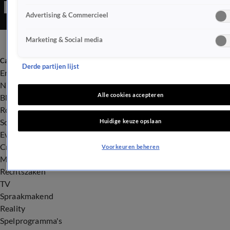
Advertising & Commercieel
Marketing & Social media
Categorieën
Derde partijen lijst
Entertainment
Nieuws
Alle cookies accepteren
BN'ers
Royalty
Songfestival
Huidige keuze opslaan
Evenementen
Crime
Voorkeuren beheren
Misdaad
Rechtszaken
TV
Spraakmakend
Reality
Spelprogramma's