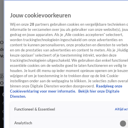
Jouw cookievoorkeuren
Wij en onze
28
partners gebruiken cookies en vergelijkbare technieken 
informatie te verzamelen over jou als gebruiker van onze website(s), jou
gedrag en jouw apparaten. Als je „Alle cookies accepteren” selecteert,
worden trackingtechnologieën ingeschakeld om onze advertenties en
Overzicht
Afleveringen
Tip
Entertainment
BN'ers
TV
Crime
Algemeen
content te kunnen personaliseren, onze producten en diensten te verbet
de redactie
Nieuwsbrief
en om de prestaties van advertenties en content te meten. Als je „Huidi
keuze opslaan” selecteert of je toestemming intrekt, worden deze
Volg Shownieuws
trackingtechnologieën uitgeschakeld. We gebruiken dan enkel functionel
essentiële cookies om de website goed te laten functioneren en veilig te
houden. Je kunt dit menu op ieder moment opnieuw openen om je keuzes
wijzigen of om je toestemming in te trekken door op de link Cookie-
Zoeken
instellingen onder aan de webpagina te klikken. Je selecties zullen overal
Overzicht
Entertainment
Spraakmakend
Reality
Crime
Video's
Afl
binnen onze Digitale Diensten worden doorgevoerd.
Raadpleeg onze
Cookieverklaring voor meer informatie.
Bekijk hier onze Digitale
Olivia Dean is dé popstar van het moment
Diensten.
6 nov 2025, 07:57
Altijd ac
Functioneel & Essentieel
Olivia Dean is een Engelse singer-songwriter die hit na hit
scoort. De zangeres verkoopt vier concerten uit in één van de
Analytisch
grootste stadions in Londen.