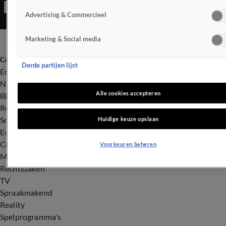
Advertising & Commercieel
Marketing & Social media
Categorieën
Derde partijen lijst
Entertainment
Nieuws
Alle cookies accepteren
BN'ers
Royalty
Songfestival
Huidige keuze opslaan
Evenementen
Crime
Voorkeuren beheren
Misdaad
Rechtszaken
TV
Spraakmakend
Reality
Spelprogramma's