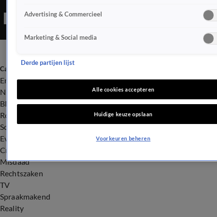
verscheen front row bij de modeshow van Chloé tijdens Paris
Advertising & Commercieel
Fashion Week.
Marketing & Social media
Derde partijen lijst
Categorieën
Entertainment
Alle cookies accepteren
Nieuws
BN'ers
Royalty
Huidige keuze opslaan
Songfestival
Evenementen
Voorkeuren beheren
Crime
Misdaad
Rechtszaken
TV
Spraakmakend
Reality