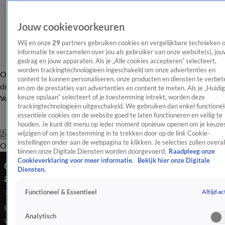
Jouw cookievoorkeuren
Wij en onze
29
partners gebruiken cookies en vergelijkbare technieken 
informatie te verzamelen over jou als gebruiker van onze website(s), jou
gedrag en jouw apparaten. Als je „Alle cookies accepteren” selecteert,
worden trackingtechnologieën ingeschakeld om onze advertenties en
Overzicht
Afleveringen
Tip
Entertainment
BN'ers
TV
Crime
Algemeen
content te kunnen personaliseren, onze producten en diensten te verbet
de redactie
Nieuwsbrief
en om de prestaties van advertenties en content te meten. Als je „Huidi
keuze opslaan” selecteert of je toestemming intrekt, worden deze
Volg Shownieuws
trackingtechnologieën uitgeschakeld. We gebruiken dan enkel functionel
essentiële cookies om de website goed te laten functioneren en veilig te
houden. Je kunt dit menu op ieder moment opnieuw openen om je keuzes
wijzigen of om je toestemming in te trekken door op de link Cookie-
Zoeken
instellingen onder aan de webpagina te klikken. Je selecties zullen overal
Overzicht
Entertainment
Spraakmakend
Reality
Crime
Video's
Afl
binnen onze Digitale Diensten worden doorgevoerd.
Raadpleeg onze
Cookieverklaring voor meer informatie.
Bekijk hier onze Digitale
Oprah Winfrey is volgens fans opvallend veel
Diensten.
afgevallen
Altijd ac
Functioneel & Essentieel
7 mrt 2026, 08:49
Presentatrice Oprah Winfrey is inmiddels 72, maar volgens
Analytisch
veel fans zag ze er opvallend slank en jeugdig uit. Oprah