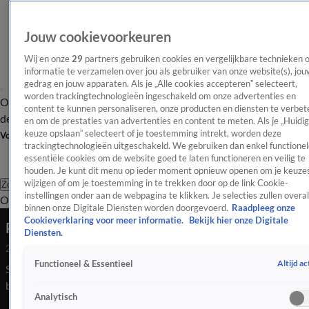
Jouw cookievoorkeuren
Wij en onze
29
partners gebruiken cookies en vergelijkbare technieken 
informatie te verzamelen over jou als gebruiker van onze website(s), jou
gedrag en jouw apparaten. Als je „Alle cookies accepteren” selecteert,
worden trackingtechnologieën ingeschakeld om onze advertenties en
Overzicht
Afleveringen
Tip
Entertainment
BN'ers
TV
Crime
Algemeen
content te kunnen personaliseren, onze producten en diensten te verbet
de redactie
Nieuwsbrief
en om de prestaties van advertenties en content te meten. Als je „Huidi
keuze opslaan” selecteert of je toestemming intrekt, worden deze
Volg Shownieuws
trackingtechnologieën uitgeschakeld. We gebruiken dan enkel functionel
essentiële cookies om de website goed te laten functioneren en veilig te
houden. Je kunt dit menu op ieder moment opnieuw openen om je keuzes
wijzigen of om je toestemming in te trekken door op de link Cookie-
Zoeken
instellingen onder aan de webpagina te klikken. Je selecties zullen overal
Overzicht
Entertainment
Spraakmakend
Reality
Crime
Video's
Afl
binnen onze Digitale Diensten worden doorgevoerd.
Raadpleeg onze
Cookieverklaring voor meer informatie.
Bekijk hier onze Digitale
Paris Hilton koopt indrukwekkende megavilla
Diensten.
24 juni 2025, 10:18
Altijd ac
Functioneel & Essentieel
Sterrenmakelaar Leslie de Ruiter en fotograaf William Rutten
bespreken de nieuwe villa van mediamagnaat Paris. Haar
Analytisch
nieuwe villa heeft in ieder geval een sportveld, skatepark,