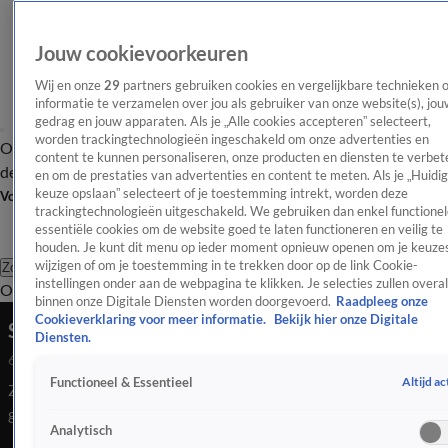
Jouw cookievoorkeuren
Wij en onze
29
partners gebruiken cookies en vergelijkbare technieken 
informatie te verzamelen over jou als gebruiker van onze website(s), jou
gedrag en jouw apparaten. Als je „Alle cookies accepteren” selecteert,
worden trackingtechnologieën ingeschakeld om onze advertenties en
Overzicht
Afleveringen
Tip
Entertainment
BN'ers
TV
Crime
Algemeen
content te kunnen personaliseren, onze producten en diensten te verbet
de redactie
Nieuwsbrief
en om de prestaties van advertenties en content te meten. Als je „Huidi
keuze opslaan” selecteert of je toestemming intrekt, worden deze
Volg Shownieuws
trackingtechnologieën uitgeschakeld. We gebruiken dan enkel functionel
essentiële cookies om de website goed te laten functioneren en veilig te
houden. Je kunt dit menu op ieder moment opnieuw openen om je keuzes
wijzigen of om je toestemming in te trekken door op de link Cookie-
Zoeken
instellingen onder aan de webpagina te klikken. Je selecties zullen overal
Overzicht
Entertainment
Spraakmakend
Reality
Crime
Video's
Afl
binnen onze Digitale Diensten worden doorgevoerd.
Raadpleeg onze
Cookieverklaring voor meer informatie.
Bekijk hier onze Digitale
Spice Girls-Mel B trouwt voor de derde keer
Diensten.
6 juli 2025, 08:28
Altijd ac
Functioneel & Essentieel
Zangeres Mel B is in het huwelijksbootje gestapt. Ze is
getrouwd met haar kapper Rory McPhee in St. Paul’s
Analytisch
Cathedral, een koninklijke locatie.