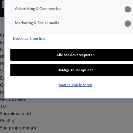
Advertising & Commercieel
Marketing & Social media
Categorieën
Derde partijen lijst
Entertainment
Nieuws
Alle cookies accepteren
BN'ers
Royalty
Songfestival
Huidige keuze opslaan
Evenementen
Crime
Voorkeuren beheren
Misdaad
Rechtszaken
TV
Spraakmakend
Reality
Spelprogramma's