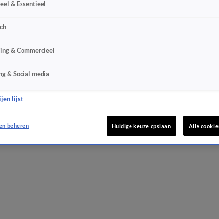
eel & Essentieel
sch
sing & Commercieel
ng & Social media
jen lijst
en beheren
Huidige keuze opslaan
Alle cookie