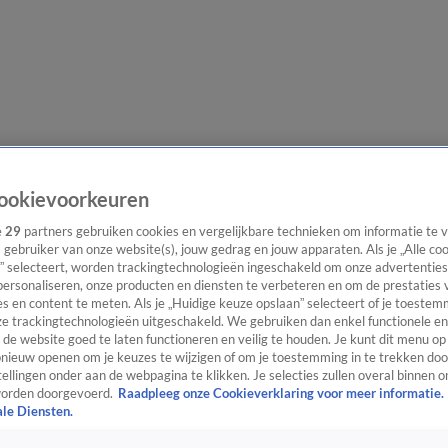
e redactie
Nieuwsbrief
ookievoorkeuren
e
29
partners gebruiken cookies en vergelijkbare technieken om informatie te
s gebruiker van onze website(s), jouw gedrag en jouw apparaten. Als je „Alle co
” selecteert, worden trackingtechnologieën ingeschakeld om onze advertenties
everingen
personaliseren, onze producten en diensten te verbeteren en om de prestaties 
s en content te meten. Als je „Huidige keuze opslaan” selecteert of je toestemm
e trackingtechnologieën uitgeschakeld. We gebruiken dan enkel functionele en
de website goed te laten functioneren en veilig te houden. Je kunt dit menu op
ieuw openen om je keuzes te wijzigen of om je toestemming in te trekken door
ellingen onder aan de webpagina te klikken. Je selecties zullen overal binnen o
orden doorgevoerd.
Raadpleeg onze Cookieverklaring voor meer informatie.
ale Diensten.