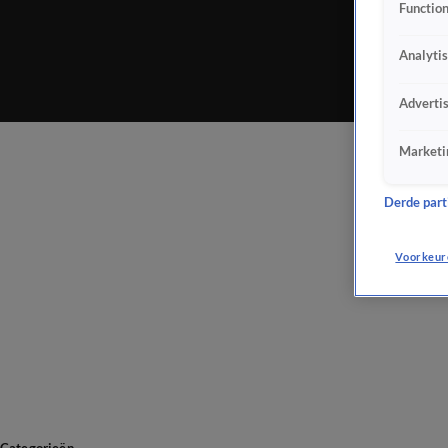
Function
Analyti
Adverti
Marketi
Derde parti
Voorkeur