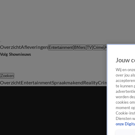
Overzicht
Afleveringen
Tip d
Entertainment
BN'ers
TV
Crime
Algemeen
Volg Shownieuws
Jouw c
Wij en onz
over jou al
Zoeken
accepteren
Overzicht
Entertainment
Spraakmakend
Reality
Crime
Video's
Afl
te kunnen 
advertentie
worden dez
cookies om 
moment opn
Cookie-inst
Diensten w
onze Digit