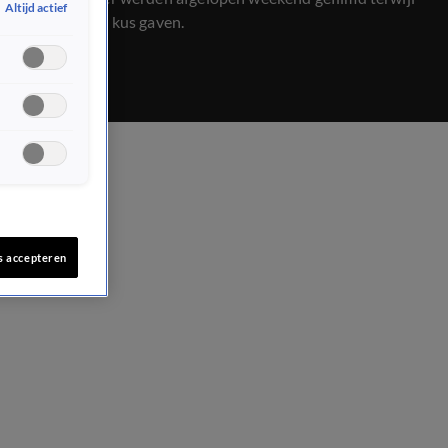
Altijd actief
ze elkaar een kus gaven.
s accepteren