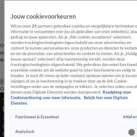
Jouw cookievoorkeuren
Wij en onze
29
partners gebruiken cookies en vergelijkbare technieken 
informatie te verzamelen over jou als gebruiker van onze website(s), jou
gedrag en jouw apparaten. Als je „Alle cookies accepteren” selecteert,
worden trackingtechnologieën ingeschakeld om onze advertenties en
Overzicht
Afleveringen
Tip
Entertainment
BN'ers
TV
Crime
Algemeen
content te kunnen personaliseren, onze producten en diensten te verbet
de redactie
Nieuwsbrief
en om de prestaties van advertenties en content te meten. Als je „Huidi
keuze opslaan” selecteert of je toestemming intrekt, worden deze
Volg Shownieuws
trackingtechnologieën uitgeschakeld. We gebruiken dan enkel functionel
essentiële cookies om de website goed te laten functioneren en veilig te
houden. Je kunt dit menu op ieder moment opnieuw openen om je keuzes
wijzigen of om je toestemming in te trekken door op de link Cookie-
Zoeken
instellingen onder aan de webpagina te klikken. Je selecties zullen overal
Overzicht
Entertainment
Spraakmakend
Reality
Crime
Video's
Afl
binnen onze Digitale Diensten worden doorgevoerd.
Raadpleeg onze
Cookieverklaring voor meer informatie.
Bekijk hier onze Digitale
The Cosby Show-acteur Malcolm-Jamal Warner
Diensten.
(54) overleden
Altijd ac
Functioneel & Essentieel
22 juli 2025, 07:51
Malcolm-Jamal Warner is verdronken voor de kust van Costa
Analytisch
Rica. Eerder meldden Amerikaanse media als People en TMZ