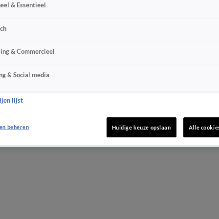
eel & Essentieel
sch
sing & Commercieel
ng & Social media
jen lijst
en beheren
Huidige keuze opslaan
Alle cookie