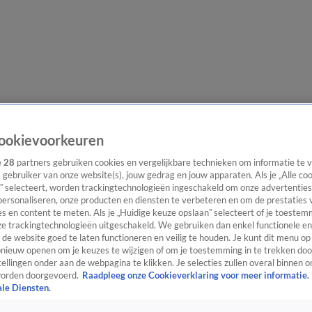
e redactie
Nieuwsbrief
ookievoorkeuren
e
28
partners gebruiken cookies en vergelijkbare technieken om informatie te
s gebruiker van onze website(s), jouw gedrag en jouw apparaten. Als je „Alle co
” selecteert, worden trackingtechnologieën ingeschakeld om onze advertenties
everingen
personaliseren, onze producten en diensten te verbeteren en om de prestaties 
s en content te meten. Als je „Huidige keuze opslaan” selecteert of je toestemm
e trackingtechnologieën uitgeschakeld. We gebruiken dan enkel functionele en
de website goed te laten functioneren en veilig te houden. Je kunt dit menu op
ieuw openen om je keuzes te wijzigen of om je toestemming in te trekken door
ellingen onder aan de webpagina te klikken. Je selecties zullen overal binnen o
orden doorgevoerd.
Raadpleeg onze Cookieverklaring voor meer informatie.
ale Diensten.