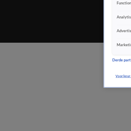
Function
Analyti
Adverti
Marketi
Derde parti
Voorkeur