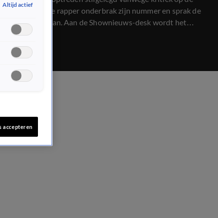
Altijd actief
lichtshow. De rapper onderbrak zijn nummer en sprak de
crew direct aan. Aan de Shownieuws-desk wordt het
opvallende moment besproken.
s accepteren