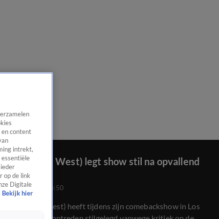
 verzamelen
okies
 en content
van
ing intrekt,
 essentiële
Ye (Kanye West) legt show stil na opvallend
 ieder
moment
 op de link
nze Digitale
4 apr 2026, 14:50
Bekijk hier
Ye (Kanye West) heeft tijdens zijn comebackshow in Los
Angeles zijn optreden stilgelegd vanwege kritiek op de