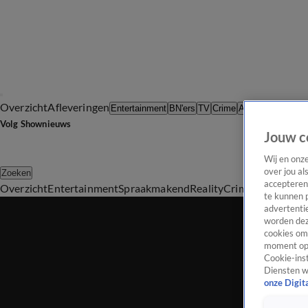
Overzicht
Afleveringen
Tip d
Entertainment
BN'ers
TV
Crime
Algemeen
Volg Shownieuws
Jouw c
Wij en onz
over jou al
Zoeken
accepteren
Overzicht
Entertainment
Spraakmakend
Reality
Crime
Video's
Afl
te kunnen 
advertentie
worden dez
cookies om 
moment opn
Cookie-inst
Diensten w
onze Digit