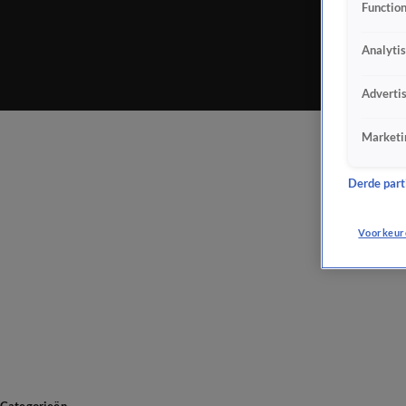
Function
Analyti
Adverti
Marketi
Derde parti
Voorkeur