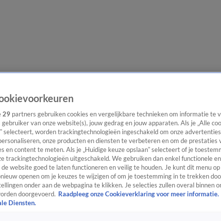
e redactie
Nieuwsbrief
ookievoorkeuren
e
29
partners gebruiken cookies en vergelijkbare technieken om informatie te
s gebruiker van onze website(s), jouw gedrag en jouw apparaten. Als je „Alle co
” selecteert, worden trackingtechnologieën ingeschakeld om onze advertenties
everingen
personaliseren, onze producten en diensten te verbeteren en om de prestaties 
s en content te meten. Als je „Huidige keuze opslaan” selecteert of je toestemm
e trackingtechnologieën uitgeschakeld. We gebruiken dan enkel functionele en
de website goed te laten functioneren en veilig te houden. Je kunt dit menu op
ieuw openen om je keuzes te wijzigen of om je toestemming in te trekken door
ellingen onder aan de webpagina te klikken. Je selecties zullen overal binnen o
orden doorgevoerd.
Raadpleeg onze Cookieverklaring voor meer informatie.
ale Diensten.