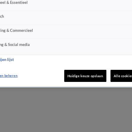
eel & Essentieel
sch
sing & Commercieel
ng & Social media
jen lijst
en beheren
Huidige keuze opslaan
Alle cookie