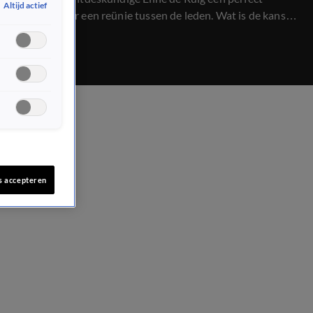
Altijd actief
moment voor een reünie tussen de leden. Wat is de kans
dat dit zal gebeuren?
s accepteren