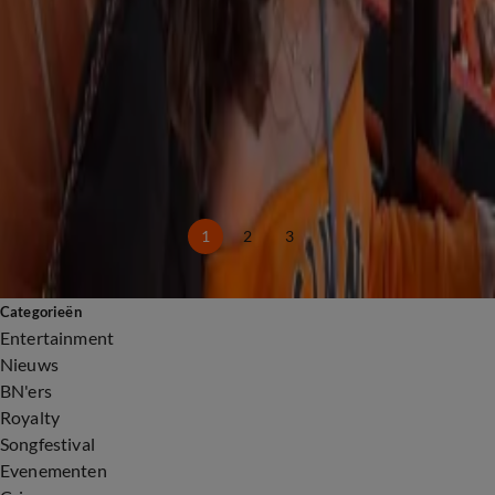
Claudia de Breij 'hoopt' dat Jade Kops haar afscheid heeft gezien
1 mei, 16:37
Koningin Máxima bewijst Jade Kops laatste eer met boeket op kist
1 mei, 14:34
Nabestaanden Jade Kops geraakt door steunbetuigingen
29 apr, 18:29
538 Koningsdag staat stil bij overlijden Jade Kops (19)
27 apr, 17:31
1
2
3
Categorieën
Entertainment
Nieuws
BN'ers
Royalty
Songfestival
Evenementen