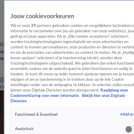
Jouw cookievoorkeuren
Wij en onze
29
partners gebruiken cookies en vergelijkbare technieken 
informatie te verzamelen over jou als gebruiker van onze website(s), jou
gedrag en jouw apparaten. Als je „Alle cookies accepteren” selecteert,
worden trackingtechnologieën ingeschakeld om onze advertenties en
Overzicht
Afleveringen
Tip
Entertainment
BN'ers
TV
Crime
Algemeen
content te kunnen personaliseren, onze producten en diensten te verbet
de redactie
Nieuwsbrief
en om de prestaties van advertenties en content te meten. Als je „Huidi
keuze opslaan” selecteert of je toestemming intrekt, worden deze
Volg Shownieuws
trackingtechnologieën uitgeschakeld. We gebruiken dan enkel functionel
essentiële cookies om de website goed te laten functioneren en veilig te
houden. Je kunt dit menu op ieder moment opnieuw openen om je keuzes
wijzigen of om je toestemming in te trekken door op de link Cookie-
Zoeken
instellingen onder aan de webpagina te klikken. Je selecties zullen overal
Overzicht
Entertainment
Spraakmakend
Reality
Crime
Video's
Afl
binnen onze Digitale Diensten worden doorgevoerd.
Raadpleeg onze
Alle Nederland Artikelen
Cookieverklaring voor meer informatie.
Bekijk hier onze Digitale
Diensten.
Startdatum van laatste seizoen van Flikken Rotterdam met Cees Geel bekendgemaakt
31 juli, 15:08
Altijd ac
Functioneel & Essentieel
Shorttracker Sven Roes doorbreekt stilte na vermissing: 'Ging langzaam kapot’
13 juli, 15:02
Analytisch
Vermiste shorttracker Sven Roes (26) 'heeft teken van leven gegeven'