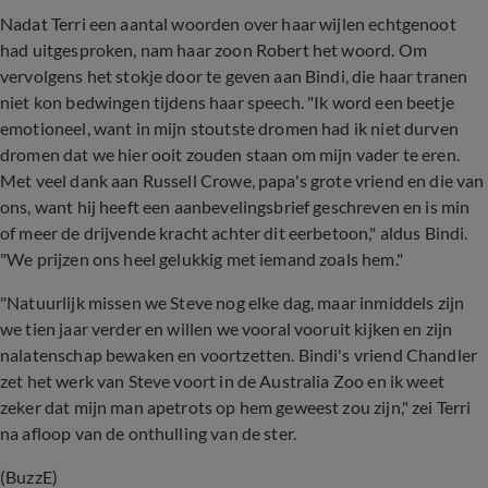
Nadat Terri een aantal woorden over haar wijlen echtgenoot
had uitgesproken, nam haar zoon Robert het woord. Om
vervolgens het stokje door te geven aan Bindi, die haar tranen
niet kon bedwingen tijdens haar speech. "Ik word een beetje
emotioneel, want in mijn stoutste dromen had ik niet durven
dromen dat we hier ooit zouden staan om mijn vader te eren.
Met veel dank aan Russell Crowe, papa's grote vriend en die van
ons, want hij heeft een aanbevelingsbrief geschreven en is min
of meer de drijvende kracht achter dit eerbetoon," aldus Bindi.
"We prijzen ons heel gelukkig met iemand zoals hem."
"Natuurlijk missen we Steve nog elke dag, maar inmiddels zijn
we tien jaar verder en willen we vooral vooruit kijken en zijn
nalatenschap bewaken en voortzetten. Bindi's vriend Chandler
zet het werk van Steve voort in de Australia Zoo en ik weet
zeker dat mijn man apetrots op hem geweest zou zijn," zei Terri
na afloop van de onthulling van de ster.
(BuzzE)