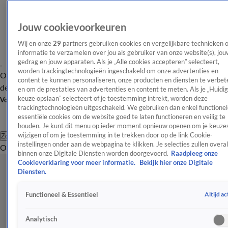
Jouw cookievoorkeuren
Wij en onze
29
partners gebruiken cookies en vergelijkbare technieken 
informatie te verzamelen over jou als gebruiker van onze website(s), jou
gedrag en jouw apparaten. Als je „Alle cookies accepteren” selecteert,
worden trackingtechnologieën ingeschakeld om onze advertenties en
Overzicht
Afleveringen
Tip
Entertainment
BN'ers
TV
Crime
Algemeen
content te kunnen personaliseren, onze producten en diensten te verbet
de redactie
Nieuwsbrief
en om de prestaties van advertenties en content te meten. Als je „Huidi
keuze opslaan” selecteert of je toestemming intrekt, worden deze
Volg Shownieuws
trackingtechnologieën uitgeschakeld. We gebruiken dan enkel functionel
essentiële cookies om de website goed te laten functioneren en veilig te
houden. Je kunt dit menu op ieder moment opnieuw openen om je keuzes
wijzigen of om je toestemming in te trekken door op de link Cookie-
Zoeken
instellingen onder aan de webpagina te klikken. Je selecties zullen overal
Overzicht
Entertainment
Spraakmakend
Reality
Crime
Video's
Afl
binnen onze Digitale Diensten worden doorgevoerd.
Raadpleeg onze
Cookieverklaring voor meer informatie.
Bekijk hier onze Digitale
Diensten.
Altijd ac
Functioneel & Essentieel
Analytisch