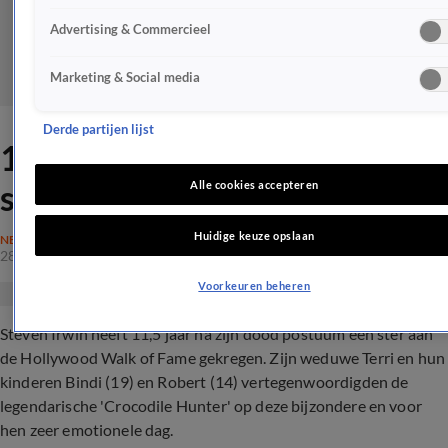
Advertising & Commercieel
Marketing & Social media
Derde partijen lijst
11,5 Jaar na z'n dood een
ster voor Steve Irwin
Alle cookies accepteren
Huidige keuze opslaan
NEDERLAND
28 apr 2018, 18:11
Voorkeuren beheren
Steven Irwin heeft 11,5 jaar na zijn dood postuum een ster aan
de Hollywood Walk of Fame gekregen. Zijn weduwe Terri en hun
kinderen Bindi (19) en Robert (14) vertegenwoordigden de
legendarische 'Crocodile Hunter' op deze bijzondere en voor
hen zeer emotionele dag.