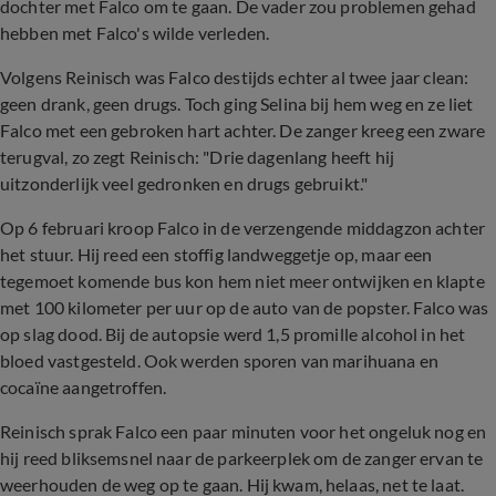
dochter met Falco om te gaan. De vader zou problemen gehad
hebben met Falco's wilde verleden.
Volgens Reinisch was Falco destijds echter al twee jaar clean:
geen drank, geen drugs. Toch ging Selina bij hem weg en ze liet
Falco met een gebroken hart achter. De zanger kreeg een zware
terugval, zo zegt Reinisch: "Drie dagenlang heeft hij
uitzonderlijk veel gedronken en drugs gebruikt."
Op 6 februari kroop Falco in de verzengende middagzon achter
het stuur. Hij reed een stoffig landweggetje op, maar een
tegemoet komende bus kon hem niet meer ontwijken en klapte
met 100 kilometer per uur op de auto van de popster. Falco was
op slag dood. Bij de autopsie werd 1,5 promille alcohol in het
bloed vastgesteld. Ook werden sporen van marihuana en
cocaïne aangetroffen.
Reinisch sprak Falco een paar minuten voor het ongeluk nog en
hij reed bliksemsnel naar de parkeerplek om de zanger ervan te
weerhouden de weg op te gaan. Hij kwam, helaas, net te laat.