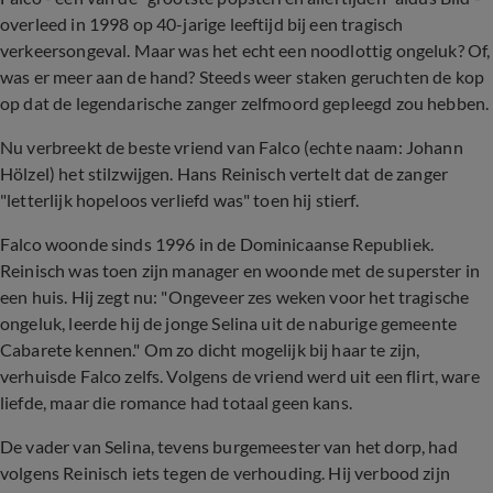
overleed in 1998 op 40-jarige leeftijd bij een tragisch
verkeersongeval. Maar was het echt een noodlottig ongeluk? Of,
was er meer aan de hand? Steeds weer staken geruchten de kop
op dat de legendarische zanger zelfmoord gepleegd zou hebben.
Nu verbreekt de beste vriend van Falco (echte naam: Johann
Hölzel) het stilzwijgen. Hans Reinisch vertelt dat de zanger
"letterlijk hopeloos verliefd was" toen hij stierf.
Falco woonde sinds 1996 in de Dominicaanse Republiek.
Reinisch was toen zijn manager en woonde met de superster in
een huis. Hij zegt nu: "Ongeveer zes weken voor het tragische
ongeluk, leerde hij de jonge Selina uit de naburige gemeente
Cabarete kennen." Om zo dicht mogelijk bij haar te zijn,
verhuisde Falco zelfs. Volgens de vriend werd uit een flirt, ware
liefde, maar die romance had totaal geen kans.
De vader van Selina, tevens burgemeester van het dorp, had
volgens Reinisch iets tegen de verhouding. Hij verbood zijn