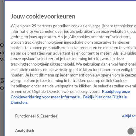
Jouw cookievoorkeuren
Wij en onze
29
partners gebruiken cookies en vergelijkbare technieken 
informatie te verzamelen over jou als gebruiker van onze website(s), jou
gedrag en jouw apparaten. Als je „Alle cookies accepteren” selecteert,
worden trackingtechnologieën ingeschakeld om onze advertenties en
Overzicht
Afleveringen
Tip
Entertainment
BN'ers
TV
Crime
Algemeen
content te kunnen personaliseren, onze producten en diensten te verbet
de redactie
Nieuwsbrief
en om de prestaties van advertenties en content te meten. Als je „Huidi
keuze opslaan” selecteert of je toestemming intrekt, worden deze
Volg Shownieuws
trackingtechnologieën uitgeschakeld. We gebruiken dan enkel functionel
essentiële cookies om de website goed te laten functioneren en veilig te
houden. Je kunt dit menu op ieder moment opnieuw openen om je keuzes
wijzigen of om je toestemming in te trekken door op de link Cookie-
Zoeken
instellingen onder aan de webpagina te klikken. Je selecties zullen overal
Overzicht
Entertainment
Spraakmakend
Reality
Crime
Video's
Afl
binnen onze Digitale Diensten worden doorgevoerd.
Raadpleeg onze
Cookieverklaring voor meer informatie.
Bekijk hier onze Digitale
Diensten.
Altijd ac
Functioneel & Essentieel
Analytisch