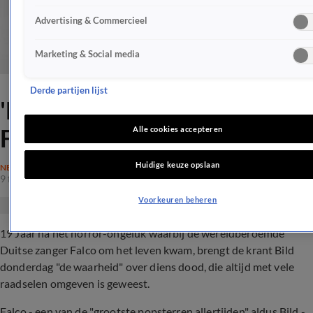
Advertising & Commercieel
Marketing & Social media
Derde partijen lijst
'Eindelijk de waarheid over
Falco's dood'
Alle cookies accepteren
Huidige keuze opslaan
NEDERLAND
9 feb 2017, 16:46
Voorkeuren beheren
19 Jaar na het horror-ongeluk waarbij de wereldberoemde
Duitse zanger Falco om het leven kwam, brengt de krant Bild
donderdag "de waarheid" over diens dood, die altijd met vele
raadselen omgeven is geweest.
Falco - een van de "grootste popsterren allertijden" aldus Bild -