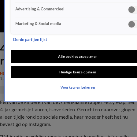
Advertising & Commercieel
Marketing & Social media
Derde partijen lijst
4-jarige dochtertje van
rapper Fetty Wap overleden
Alle cookies accepteren
Huidige keuze opslaan
NEDERLAND
1 aug 2021, 23:10
Voorkeuren beheren
Een van de kinderen van de Amerikaanse rapper Fetty Wap, het
4-jarige meisje Lauren, is overleden. Geruchten daarover gingen
al een tijdje rond op sociale media, haar moeder heeft het nu
bevestigd op Instagram.
"Dit is mijn geweldige, mooie, grappige, levendige, liefdevolle,