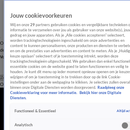
Jouw cookievoorkeuren
Wij en onze
29
partners gebruiken cookies en vergelijkbare technieken 
informatie te verzamelen over jou als gebruiker van onze website(s), jou
gedrag en jouw apparaten. Als je „Alle cookies accepteren” selecteert,
worden trackingtechnologieën ingeschakeld om onze advertenties en
Overzicht
Afleveringen
Tip
Entertainment
BN'ers
TV
Crime
Algemeen
content te kunnen personaliseren, onze producten en diensten te verbet
de redactie
Nieuwsbrief
en om de prestaties van advertenties en content te meten. Als je „Huidi
keuze opslaan” selecteert of je toestemming intrekt, worden deze
Volg Shownieuws
trackingtechnologieën uitgeschakeld. We gebruiken dan enkel functionel
essentiële cookies om de website goed te laten functioneren en veilig te
houden. Je kunt dit menu op ieder moment opnieuw openen om je keuzes
wijzigen of om je toestemming in te trekken door op de link Cookie-
Zoeken
instellingen onder aan de webpagina te klikken. Je selecties zullen overal
Overzicht
Entertainment
Spraakmakend
Reality
Crime
Video's
Afl
binnen onze Digitale Diensten worden doorgevoerd.
Raadpleeg onze
Cookieverklaring voor meer informatie.
Bekijk hier onze Digitale
Diensten.
Altijd ac
Functioneel & Essentieel
Analytisch