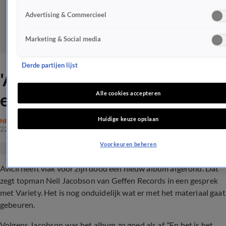
Advertising & Commercieel
Marketing & Social media
Derde partijen lijst
'Avicii had vlak voor zijn dood
een nieuw album afgerond'
Alle cookies accepteren
Huidige keuze opslaan
NEDERLAND
22 apr 2018, 20:30
Voorkeuren beheren
Avicii heeft vlak voor
zijn dood
een nieuw album afgerond. Dat
zegt topman Neil Jacobson van Geffen Records in een gesprek
met Variety. Het is nog onduidelijk wat er met het materiaal gaat
gebeuren.
Volgens Jacobson was het album zo goed als af. “En het is het