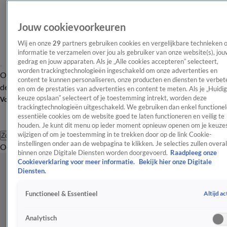
Jouw cookievoorkeuren
Wij en onze
29
partners gebruiken cookies en vergelijkbare technieken 
informatie te verzamelen over jou als gebruiker van onze website(s), jou
gedrag en jouw apparaten. Als je „Alle cookies accepteren” selecteert,
worden trackingtechnologieën ingeschakeld om onze advertenties en
Overzicht
Afleveringen
Tip
Entertainment
BN'ers
TV
Crime
Algemeen
content te kunnen personaliseren, onze producten en diensten te verbet
de redactie
Nieuwsbrief
en om de prestaties van advertenties en content te meten. Als je „Huidi
keuze opslaan” selecteert of je toestemming intrekt, worden deze
Volg Shownieuws
trackingtechnologieën uitgeschakeld. We gebruiken dan enkel functionel
essentiële cookies om de website goed te laten functioneren en veilig te
houden. Je kunt dit menu op ieder moment opnieuw openen om je keuzes
wijzigen of om je toestemming in te trekken door op de link Cookie-
Zoeken
instellingen onder aan de webpagina te klikken. Je selecties zullen overal
Overzicht
Entertainment
Spraakmakend
Reality
Crime
Video's
Afl
binnen onze Digitale Diensten worden doorgevoerd.
Raadpleeg onze
Cookieverklaring voor meer informatie.
Bekijk hier onze Digitale
Diensten.
Altijd ac
Functioneel & Essentieel
Analytisch