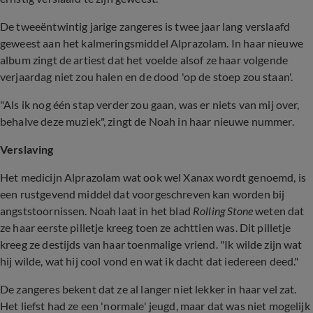
De tweeëntwintig jarige zangeres is twee jaar lang verslaafd
geweest aan het kalmeringsmiddel Alprazolam. In haar nieuwe
album zingt de artiest dat het voelde alsof ze haar volgende
verjaardag niet zou halen en de dood 'op de stoep zou staan'.
"Als ik nog één stap verder zou gaan, was er niets van mij over,
behalve deze muziek", zingt de Noah in haar nieuwe nummer.
Verslaving
Het medicijn Alprazolam wat ook wel Xanax wordt genoemd, is
een rustgevend middel dat voorgeschreven kan worden bij
angststoornissen. Noah laat in het blad
Rolling Stone
weten dat
ze haar eerste pilletje kreeg toen ze achttien was. Dit pilletje
kreeg ze destijds van haar toenmalige vriend. "Ik wilde zijn wat
hij wilde, wat hij cool vond en wat ik dacht dat iedereen deed."
De zangeres bekent dat ze al langer niet lekker in haar vel zat.
Het liefst had ze een 'normale' jeugd, maar dat was niet mogelijk