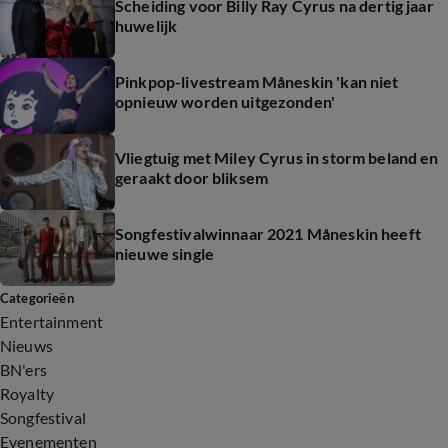
Scheiding voor Billy Ray Cyrus na dertig jaar
huwelijk
Pinkpop-livestream Måneskin 'kan niet
opnieuw worden uitgezonden'
Vliegtuig met Miley Cyrus in storm beland en
geraakt door bliksem
Songfestivalwinnaar 2021 Måneskin heeft
nieuwe single
Categorieën
Entertainment
Nieuws
BN'ers
Royalty
Songfestival
Evenementen