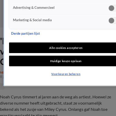
Advertising & Commercieel
Marketing & Social media
Derde partijen lijst
'Dood stond op de stoep'
voor verslaafde zus Miley
Alle cookies accepteren
Cyrus
Huidige keuze opslaan
NEDERLAND
Voorkeuren beheren
8 juli 2022, 19:14
Noah Cyrus timmert al jaren aan de weg als artiest. Hoewel ze
diverse nummer heeft uitgebracht, staat ze voornamelijk
bekend als het zusje van Miley Cyrus. Onlangs gaf Noah toe
ernstig verslaafd te zijn geweest.