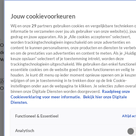
Jouw cookievoorkeuren
Wij en onze
29
partners gebruiken cookies en vergelijkbare technieken 
informatie te verzamelen over jou als gebruiker van onze website(s), jou
gedrag en jouw apparaten. Als je „Alle cookies accepteren” selecteert,
worden trackingtechnologieën ingeschakeld om onze advertenties en
Overzicht
Afleveringen
Tip
Entertainment
BN'ers
TV
Crime
Algemeen
content te kunnen personaliseren, onze producten en diensten te verbet
de redactie
Nieuwsbrief
en om de prestaties van advertenties en content te meten. Als je „Huidi
keuze opslaan” selecteert of je toestemming intrekt, worden deze
Volg Shownieuws
trackingtechnologieën uitgeschakeld. We gebruiken dan enkel functionel
essentiële cookies om de website goed te laten functioneren en veilig te
houden. Je kunt dit menu op ieder moment opnieuw openen om je keuzes
wijzigen of om je toestemming in te trekken door op de link Cookie-
Zoeken
instellingen onder aan de webpagina te klikken. Je selecties zullen overal
Overzicht
Entertainment
Spraakmakend
Reality
Crime
Video's
Afl
binnen onze Digitale Diensten worden doorgevoerd.
Raadpleeg onze
Cookieverklaring voor meer informatie.
Bekijk hier onze Digitale
Diensten.
Altijd ac
Functioneel & Essentieel
Analytisch