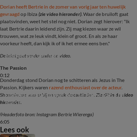
Dorian heeft Bertrie in de zomer van vorig jaar ten huwelijk
gevraagd
op Ibiza
(zie video hieronder)
. Waar de bruiloft gaat
plaatsvinden, weet het stel nog niet. Dorian zegt hierover: "Ik
laat Bertrie daarin leidend zijn. Zij mag kiezen waar ze wil
trouwen, wat ze leuk vindt, klein of groot. En als ze haar
voorkeur heeft, dan kijk ik of ik het ermee eens ben."
GTST-sterren Bertrie Wierenga en Dorian 
Bindels zijn verloofd
De tekst gaat verder onder de video.
The Passion
0:12
Donderdag stond Dorian nog te schitteren als Jezus in The
Passion. Kijkers waren
razend enthousiast over de acteur
.
Donderdagavond was de 15e editie van The 
Shownieuws was erbij en sprak de castleden.
Zie dit in de video
Passion
hieronder.
(Headerfoto bron: Instagram Bertrie Wierenga)
6:05
Lees ook