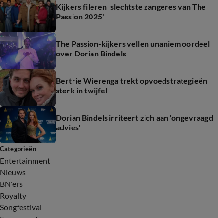
Kijkers fileren 'slechtste zangeres van The
Passion 2025'
The Passion-kijkers vellen unaniem oordeel
over Dorian Bindels
Bertrie Wierenga trekt opvoedstrategieën
sterk in twijfel
Dorian Bindels irriteert zich aan 'ongevraagd
advies'
Categorieën
Entertainment
Nieuws
BN'ers
Royalty
Songfestival