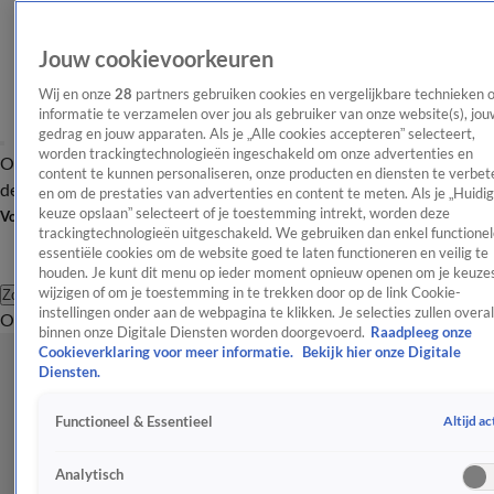
Jouw cookievoorkeuren
Wij en onze
28
partners gebruiken cookies en vergelijkbare technieken 
informatie te verzamelen over jou als gebruiker van onze website(s), jou
gedrag en jouw apparaten. Als je „Alle cookies accepteren” selecteert,
worden trackingtechnologieën ingeschakeld om onze advertenties en
Overzicht
Afleveringen
Tip
Entertainment
BN'ers
TV
Crime
Algemeen
content te kunnen personaliseren, onze producten en diensten te verbet
de redactie
Nieuwsbrief
en om de prestaties van advertenties en content te meten. Als je „Huidi
keuze opslaan” selecteert of je toestemming intrekt, worden deze
Volg Shownieuws
trackingtechnologieën uitgeschakeld. We gebruiken dan enkel functionel
essentiële cookies om de website goed te laten functioneren en veilig te
houden. Je kunt dit menu op ieder moment opnieuw openen om je keuzes
wijzigen of om je toestemming in te trekken door op de link Cookie-
Zoeken
instellingen onder aan de webpagina te klikken. Je selecties zullen overal
Overzicht
Entertainment
Spraakmakend
Reality
Crime
Video's
Afl
binnen onze Digitale Diensten worden doorgevoerd.
Raadpleeg onze
Cookieverklaring voor meer informatie.
Bekijk hier onze Digitale
Diensten.
Altijd ac
Functioneel & Essentieel
Analytisch