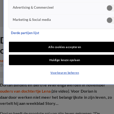
Advertising & Commercieel
Marketing & Social media
Derde partijen lijst
Dorian Bindels openhartig
over vaderschap
Alle cookies accepteren
Huidige keuze opslaan
NEDERLAND
19 apr 2025, 12:03
Voorkeuren beheren
Dorian Bindels en Bertrie Wierenga werden in november
ouders van dochtertje Lena
(zie video)
. Voor Dorian is
daardoor werken niet meer het belangrijkste in zijn leven, zo
vertelt hij aan weekblad Story...
Dorian heeft de grootste rol van zijn leven gekregen. "De