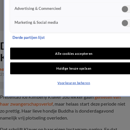
Advertising & Commercieel
Marketing & Social media
Derde partijen lijst
Droevige dag voor Kimberley
Klaver: 'Dag klein vriendje'
Alle cookies accepteren
Huidige keuze opslaan
NEDERLAND
21 jan 2022, 14:16
Voorkeuren beheren
Presentatrice Kimberly Klaver zou lekker gaan
genieten van
haar zwangerschapsverlof
, maar helaas start deze periode niet
zo prettig. Haar lieve hondje Buddha is donderdagavond
namelijk vrij plotseling overleden.
Dat schrijft Klaver op haar eigen Instagram-pagina. En dat