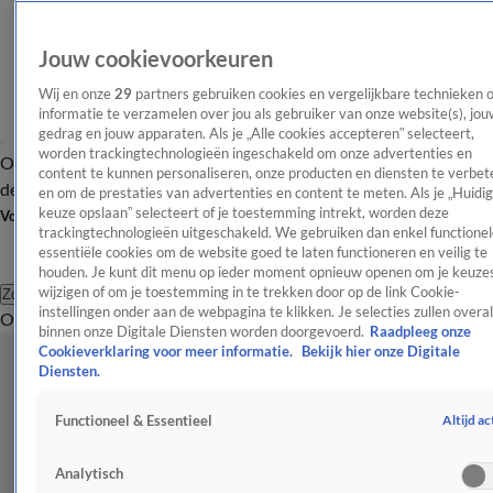
Jouw cookievoorkeuren
Wij en onze
29
partners gebruiken cookies en vergelijkbare technieken 
informatie te verzamelen over jou als gebruiker van onze website(s), jou
gedrag en jouw apparaten. Als je „Alle cookies accepteren” selecteert,
worden trackingtechnologieën ingeschakeld om onze advertenties en
Overzicht
Afleveringen
Tip
Entertainment
BN'ers
TV
Crime
Algemeen
content te kunnen personaliseren, onze producten en diensten te verbet
de redactie
Nieuwsbrief
en om de prestaties van advertenties en content te meten. Als je „Huidi
keuze opslaan” selecteert of je toestemming intrekt, worden deze
Volg Shownieuws
trackingtechnologieën uitgeschakeld. We gebruiken dan enkel functionel
essentiële cookies om de website goed te laten functioneren en veilig te
houden. Je kunt dit menu op ieder moment opnieuw openen om je keuzes
wijzigen of om je toestemming in te trekken door op de link Cookie-
Zoeken
instellingen onder aan de webpagina te klikken. Je selecties zullen overal
Overzicht
Entertainment
Spraakmakend
Reality
Crime
Video's
Afl
binnen onze Digitale Diensten worden doorgevoerd.
Raadpleeg onze
Cookieverklaring voor meer informatie.
Bekijk hier onze Digitale
Diensten.
Altijd ac
Functioneel & Essentieel
Analytisch