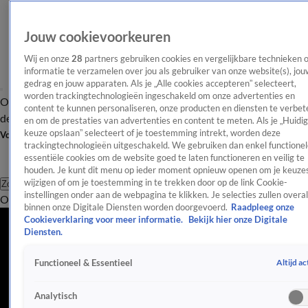
Jouw cookievoorkeuren
Wij en onze
28
partners gebruiken cookies en vergelijkbare technieken 
informatie te verzamelen over jou als gebruiker van onze website(s), jou
gedrag en jouw apparaten. Als je „Alle cookies accepteren” selecteert,
worden trackingtechnologieën ingeschakeld om onze advertenties en
Overzicht
Afleveringen
Tip
Entertainment
BN'ers
TV
Crime
Algemeen
content te kunnen personaliseren, onze producten en diensten te verbet
de redactie
Nieuwsbrief
en om de prestaties van advertenties en content te meten. Als je „Huidi
keuze opslaan” selecteert of je toestemming intrekt, worden deze
Volg Shownieuws
trackingtechnologieën uitgeschakeld. We gebruiken dan enkel functionel
essentiële cookies om de website goed te laten functioneren en veilig te
houden. Je kunt dit menu op ieder moment opnieuw openen om je keuzes
wijzigen of om je toestemming in te trekken door op de link Cookie-
Zoeken
instellingen onder aan de webpagina te klikken. Je selecties zullen overal
Overzicht
Entertainment
Spraakmakend
Reality
Crime
Video's
Afl
binnen onze Digitale Diensten worden doorgevoerd.
Raadpleeg onze
Cookieverklaring voor meer informatie.
Bekijk hier onze Digitale
Diensten.
Altijd ac
Functioneel & Essentieel
Analytisch