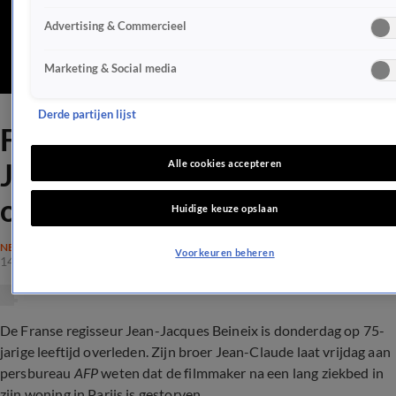
Advertising & Commercieel
Marketing & Social media
Derde partijen lijst
Franse regisseur Jean-
Jacques Beineix (75)
Alle cookies accepteren
overleden
Huidige keuze opslaan
NEDERLAND
Voorkeuren beheren
14 jan 2022, 18:28
De Franse regisseur Jean-Jacques Beineix is donderdag op 75-
jarige leeftijd overleden. Zijn broer Jean-Claude laat vrijdag aan
persbureau
AFP
weten dat de filmmaker na een lang ziekbed in
zijn woning in Parijs is gestorven.