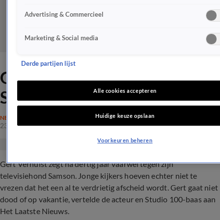
Advertising & Commercieel
Marketing & Social media
Derde partijen lijst
Gert gaat niet dood in
Samson &amp; Gert
Alle cookies accepteren
Huidige keuze opslaan
NEDERLAND
23 dec 2019, 12:33
Voorkeuren beheren
Gert Verhulst zegt na dertig jaar vaarwel tegen zijn
televisiehond Samson. Jonge kijkers hoeven echter niet te
vrezen dat het een al te verdrietig afscheid wordt. Gert gaat niet
dood of op vakantie, vertelde de acteur en Studio 100-baas aan
Het Laatste Nieuws.