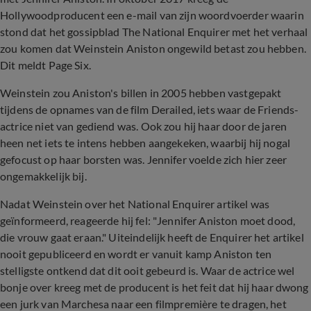
Hollywoodproducent een e-mail van zijn woordvoerder waarin
stond dat het gossipblad The National Enquirer met het verhaal
zou komen dat Weinstein Aniston ongewild betast zou hebben.
Dit meldt Page Six.
Weinstein zou Aniston's billen in 2005 hebben vastgepakt
tijdens de opnames van de film Derailed, iets waar de Friends-
actrice niet van gediend was. Ook zou hij haar door de jaren
heen net iets te intens hebben aangekeken, waarbij hij nogal
gefocust op haar borsten was. Jennifer voelde zich hier zeer
ongemakkelijk bij.
Nadat Weinstein over het National Enquirer artikel was
geïnformeerd, reageerde hij fel: "Jennifer Aniston moet dood,
die vrouw gaat eraan." Uiteindelijk heeft de Enquirer het artikel
nooit gepubliceerd en wordt er vanuit kamp Aniston ten
stelligste ontkend dat dit ooit gebeurd is. Waar de actrice wel
bonje over kreeg met de producent is het feit dat hij haar dwong
een jurk van Marchesa naar een filmpremière te dragen, het