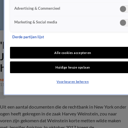
Advertising & Commercieel
Marketing & Social media
Derde partijen lijst
'Harvey Weinstein wilde
Jennifer Aniston dood
Alle cookies accepteren
hebben'
Huidige keuze opslaan
NEDERLAND
Voorkeuren beheren
11 mrt 2020, 02:15
Uit een aantal documenten die de rechtbank in New York onder
ogen heeft gekregen in de zaak Harvey Weinstein, zou naar
voren zijn gekomen dat Weinstein korte metten wilde maken
met Jennifer Aniston. In oktober 2017 kreeg de