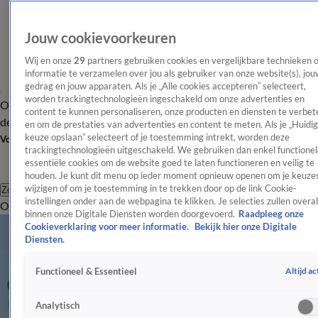
Jouw cookievoorkeuren
Wij en onze
29
partners gebruiken cookies en vergelijkbare technieken 
informatie te verzamelen over jou als gebruiker van onze website(s), jou
gedrag en jouw apparaten. Als je „Alle cookies accepteren” selecteert,
worden trackingtechnologieën ingeschakeld om onze advertenties en
Overzicht
Afleveringen
Tip
Entertainment
BN'ers
TV
Crime
Algemeen
content te kunnen personaliseren, onze producten en diensten te verbet
de redactie
Nieuwsbrief
en om de prestaties van advertenties en content te meten. Als je „Huidi
keuze opslaan” selecteert of je toestemming intrekt, worden deze
Volg Shownieuws
trackingtechnologieën uitgeschakeld. We gebruiken dan enkel functionel
essentiële cookies om de website goed te laten functioneren en veilig te
houden. Je kunt dit menu op ieder moment opnieuw openen om je keuzes
wijzigen of om je toestemming in te trekken door op de link Cookie-
Zoeken
instellingen onder aan de webpagina te klikken. Je selecties zullen overal
Overzicht
Entertainment
Spraakmakend
Reality
Crime
Video's
Afl
binnen onze Digitale Diensten worden doorgevoerd.
Raadpleeg onze
Cookieverklaring voor meer informatie.
Bekijk hier onze Digitale
Diensten.
Altijd ac
Functioneel & Essentieel
Analytisch