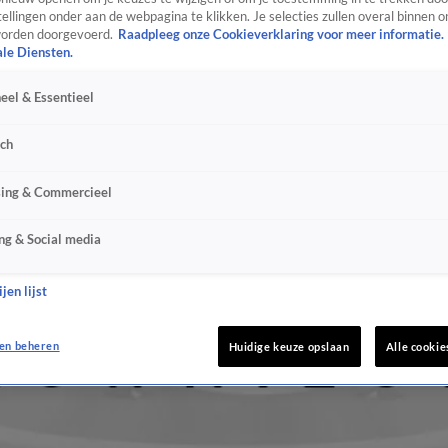
ellingen onder aan de webpagina te klikken. Je selecties zullen overal binnen o
orden doorgevoerd.
Raadpleeg onze Cookieverklaring voor meer informatie.
ale Diensten.
eel & Essentieel
sch
sing & Commercieel
ng & Social media
jen lijst
en beheren
Huidige keuze opslaan
Alle cookie