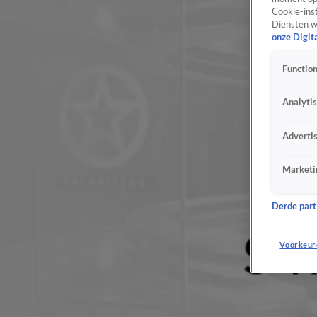
Cookie-inst
Diensten w
onze Digit
Function
Analyti
Adverti
Marketi
Derde parti
Voorkeur