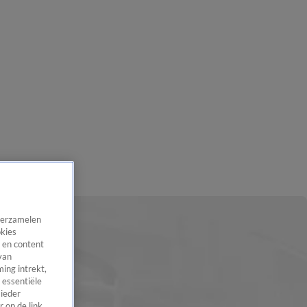
 verzamelen
okies
 en content
van
ing intrekt,
 essentiële
 ieder
 op de link