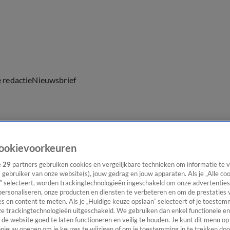
e redactie
Nieuwsbrief
everingen
ookievoorkeuren
e
29
partners gebruiken cookies en vergelijkbare technieken om informatie te
s gebruiker van onze website(s), jouw gedrag en jouw apparaten. Als je „Alle co
” selecteert, worden trackingtechnologieën ingeschakeld om onze advertenties
personaliseren, onze producten en diensten te verbeteren en om de prestaties 
s en content te meten. Als je „Huidige keuze opslaan” selecteert of je toestemm
e trackingtechnologieën uitgeschakeld. We gebruiken dan enkel functionele en
de website goed te laten functioneren en veilig te houden. Je kunt dit menu op
ieuw openen om je keuzes te wijzigen of om je toestemming in te trekken door