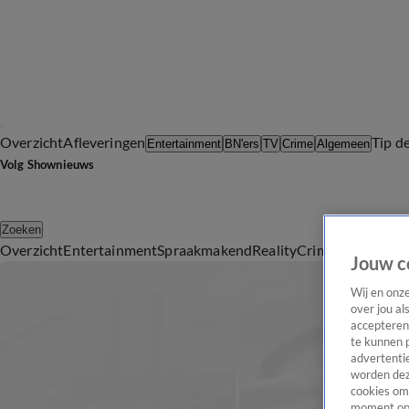
Overzicht
Afleveringen
Tip d
Entertainment
BN'ers
TV
Crime
Algemeen
Volg Shownieuws
Zoeken
Overzicht
Entertainment
Spraakmakend
Reality
Crime
Video's
Afl
Jouw c
Wij en onz
over jou al
accepteren
te kunnen 
advertentie
worden dez
cookies om 
moment opn