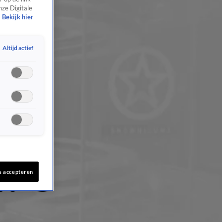
nze Digitale
Bekijk hier
Altijd actief
s accepteren