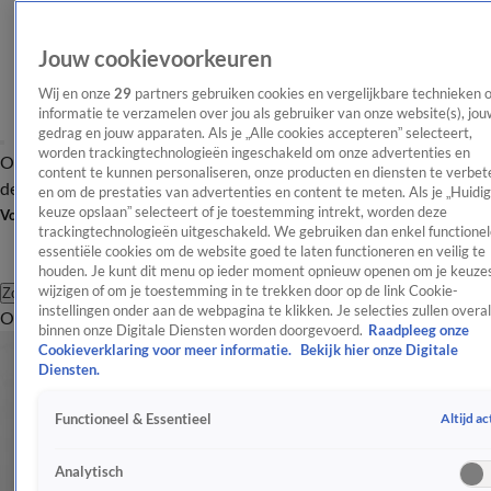
Jouw cookievoorkeuren
Wij en onze
29
partners gebruiken cookies en vergelijkbare technieken 
informatie te verzamelen over jou als gebruiker van onze website(s), jou
gedrag en jouw apparaten. Als je „Alle cookies accepteren” selecteert,
worden trackingtechnologieën ingeschakeld om onze advertenties en
Overzicht
Afleveringen
Tip
Entertainment
BN'ers
TV
Crime
Algemeen
content te kunnen personaliseren, onze producten en diensten te verbet
de redactie
Nieuwsbrief
en om de prestaties van advertenties en content te meten. Als je „Huidi
keuze opslaan” selecteert of je toestemming intrekt, worden deze
Volg Shownieuws
trackingtechnologieën uitgeschakeld. We gebruiken dan enkel functionel
essentiële cookies om de website goed te laten functioneren en veilig te
houden. Je kunt dit menu op ieder moment opnieuw openen om je keuzes
wijzigen of om je toestemming in te trekken door op de link Cookie-
Zoeken
instellingen onder aan de webpagina te klikken. Je selecties zullen overal
Overzicht
Entertainment
Spraakmakend
Reality
Crime
Video's
Afl
binnen onze Digitale Diensten worden doorgevoerd.
Raadpleeg onze
Cookieverklaring voor meer informatie.
Bekijk hier onze Digitale
Diensten.
Altijd ac
Functioneel & Essentieel
Analytisch