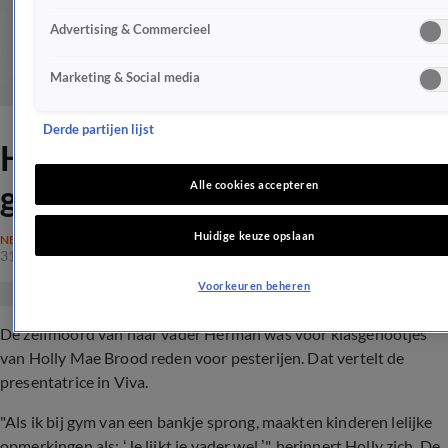
Advertising & Commercieel
Marketing & Social media
Derde partijen lijst
Holly Mae Brood werd
gepest met dood vader
Alle cookies accepteren
Huidige keuze opslaan
NEDERLAND
31 okt 2017, 08:49
Voorkeuren beheren
De zelfmoord van haar vader Herman was voor klasgenootjes
van Holly Mae Brood reden voor pesterijen. Dat vertelt de
presentatrice in Viva.
"Als ik bij gym van een bankje sprong, maakten kinderen lelijke
opmerkingen als: ‘Je lijkt je vader wel.’", herinnert Holly zich. De