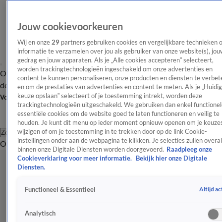
Jouw cookievoorkeuren
Wij en onze
29
partners gebruiken cookies en vergelijkbare technieken 
informatie te verzamelen over jou als gebruiker van onze website(s), jou
gedrag en jouw apparaten. Als je „Alle cookies accepteren” selecteert,
worden trackingtechnologieën ingeschakeld om onze advertenties en
Overzicht
Afleveringen
Tip
Entertainment
BN'ers
TV
Crime
Algemeen
content te kunnen personaliseren, onze producten en diensten te verbet
de redactie
Nieuwsbrief
en om de prestaties van advertenties en content te meten. Als je „Huidi
keuze opslaan” selecteert of je toestemming intrekt, worden deze
Volg Shownieuws
trackingtechnologieën uitgeschakeld. We gebruiken dan enkel functionel
essentiële cookies om de website goed te laten functioneren en veilig te
houden. Je kunt dit menu op ieder moment opnieuw openen om je keuzes
wijzigen of om je toestemming in te trekken door op de link Cookie-
Zoeken
instellingen onder aan de webpagina te klikken. Je selecties zullen overal
Overzicht
Entertainment
Spraakmakend
Reality
Crime
Video's
Afl
binnen onze Digitale Diensten worden doorgevoerd.
Raadpleeg onze
Cookieverklaring voor meer informatie.
Bekijk hier onze Digitale
Diensten.
Altijd ac
Functioneel & Essentieel
Analytisch