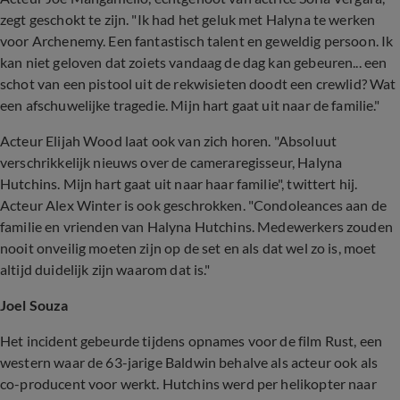
zegt geschokt te zijn. "Ik had het geluk met Halyna te werken
voor Archenemy. Een fantastisch talent en geweldig persoon. Ik
kan niet geloven dat zoiets vandaag de dag kan gebeuren... een
schot van een pistool uit de rekwisieten doodt een crewlid? Wat
een afschuwelijke tragedie. Mijn hart gaat uit naar de familie."
Acteur Elijah Wood laat ook van zich horen. "Absoluut
verschrikkelijk nieuws over de cameraregisseur, Halyna
Hutchins. Mijn hart gaat uit naar haar familie", twittert hij.
Acteur Alex Winter is ook geschrokken. "Condoleances aan de
familie en vrienden van Halyna Hutchins. Medewerkers zouden
nooit onveilig moeten zijn op de set en als dat wel zo is, moet
altijd duidelijk zijn waarom dat is."
Joel Souza
Het incident gebeurde tijdens opnames voor de film Rust, een
western waar de 63-jarige Baldwin behalve als acteur ook als
co-producent voor werkt. Hutchins werd per helikopter naar