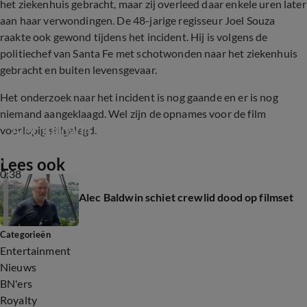
het ziekenhuis gebracht, maar zij overleed daar enkele uren later
aan haar verwondingen. De 48-jarige regisseur Joel Souza
raakte ook gewond tijdens het incident. Hij is volgens de
politiechef van Santa Fe met schotwonden naar het ziekenhuis
gebracht en buiten levensgevaar.
Het onderzoek naar het incident is nog gaande en er is nog
niemand aangeklaagd. Wel zijn de opnames voor de film
Alec Baldwin schiet crewlid dood op filmset
voorlopig stilgelegd.
Lees ook
0:38
Alec Baldwin schiet crewlid dood op filmset
Categorieën
Entertainment
Nieuws
BN'ers
Royalty