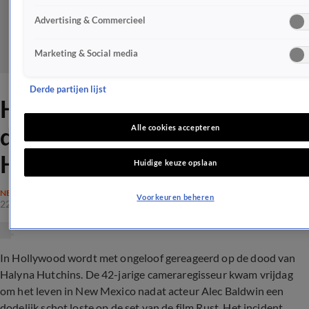
Advertising & Commercieel
Marketing & Social media
Derde partijen lijst
Hollywood geschrokken van
doodgeschoten Halyna
Alle cookies accepteren
Hutchins
Huidige keuze opslaan
NEDERLAND
Voorkeuren beheren
22 okt 2021, 10:12
In Hollywood wordt met ongeloof gereageerd op de dood van
Halyna Hutchins. De 42-jarige cameraregisseur kwam vrijdag
om het leven in New Mexico nadat acteur Alec Baldwin een
dodelijk schot loste op de set van de film Rust. Het incident