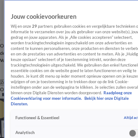
Jouw cookievoorkeuren
Wij en onze
29
partners gebruiken cookies en vergelijkbare technieken 
informatie te verzamelen over jou als gebruiker van onze website(s), jou
gedrag en jouw apparaten. Als je „Alle cookies accepteren” selecteert,
worden trackingtechnologieën ingeschakeld om onze advertenties en
Overzicht
Afleveringen
Tip
Entertainment
BN'ers
TV
Crime
Algemeen
content te kunnen personaliseren, onze producten en diensten te verbet
de redactie
Nieuwsbrief
en om de prestaties van advertenties en content te meten. Als je „Huidi
keuze opslaan” selecteert of je toestemming intrekt, worden deze
Volg Shownieuws
trackingtechnologieën uitgeschakeld. We gebruiken dan enkel functionel
essentiële cookies om de website goed te laten functioneren en veilig te
houden. Je kunt dit menu op ieder moment opnieuw openen om je keuzes
wijzigen of om je toestemming in te trekken door op de link Cookie-
Zoeken
instellingen onder aan de webpagina te klikken. Je selecties zullen overal
Overzicht
Entertainment
Spraakmakend
Reality
Crime
Video's
Afl
binnen onze Digitale Diensten worden doorgevoerd.
Raadpleeg onze
Cookieverklaring voor meer informatie.
Bekijk hier onze Digitale
Diensten.
Altijd ac
Functioneel & Essentieel
Analytisch