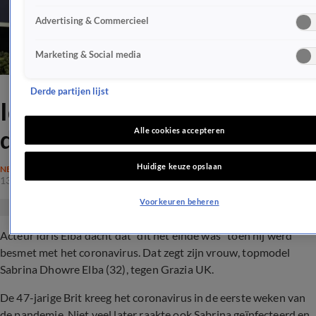
Advertising & Commercieel
Marketing & Social media
Derde partijen lijst
Idris Elba was bang dat hij
doodging aan corona
Alle cookies accepteren
Huidige keuze opslaan
NEDERLAND
13 aug 2020, 18:39
Voorkeuren beheren
Acteur Idris Elba dacht dat "dit het einde was" toen hij werd
besmet met het coronavirus. Dat zegt zijn vrouw, topmodel
Sabrina Dhowre Elba (32), tegen Grazia UK.
De 47-jarige Brit kreeg het coronavirus in de eerste weken van
de pandemie. Niet veel later raakte ook Sabrina geïnfecteerd en