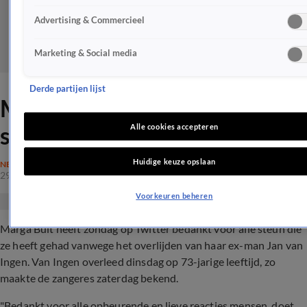
Advertising & Commercieel
Marketing & Social media
Derde partijen lijst
Marga Bult bedankt voor
steun na dood van ex-man
Alle cookies accepteren
Huidige keuze opslaan
NEDERLAND
29 aug 2021, 10:18
Voorkeuren beheren
Marga Bult heeft zondag op Twitter bedankt voor alle steun die
ze heeft gehad vanwege het overlijden van haar ex-man Jan van
Ingen. Van Ingen overleed dinsdag op 73-jarige leeftijd, zo
maakte de zangeres zaterdag bekend.
"Bedankt voor alle opbeurende en lieve reacties mensen, doet