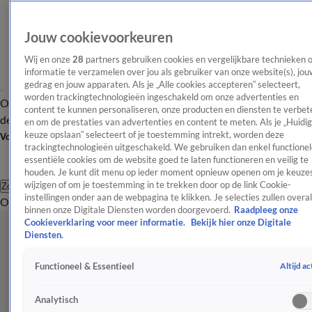
Jouw cookievoorkeuren
Wij en onze
28
partners gebruiken cookies en vergelijkbare technieken 
informatie te verzamelen over jou als gebruiker van onze website(s), jou
gedrag en jouw apparaten. Als je „Alle cookies accepteren” selecteert,
worden trackingtechnologieën ingeschakeld om onze advertenties en
Overzicht
Afleveringen
Tip
Entertainment
BN'ers
TV
Crime
Algemeen
content te kunnen personaliseren, onze producten en diensten te verbet
de redactie
Nieuwsbrief
en om de prestaties van advertenties en content te meten. Als je „Huidi
keuze opslaan” selecteert of je toestemming intrekt, worden deze
Volg Shownieuws
trackingtechnologieën uitgeschakeld. We gebruiken dan enkel functionel
essentiële cookies om de website goed te laten functioneren en veilig te
houden. Je kunt dit menu op ieder moment opnieuw openen om je keuzes
wijzigen of om je toestemming in te trekken door op de link Cookie-
Zoeken
instellingen onder aan de webpagina te klikken. Je selecties zullen overal
Overzicht
Entertainment
Spraakmakend
Reality
Crime
Video's
Afl
binnen onze Digitale Diensten worden doorgevoerd.
Raadpleeg onze
Cookieverklaring voor meer informatie.
Bekijk hier onze Digitale
Diensten.
Altijd ac
Functioneel & Essentieel
Analytisch