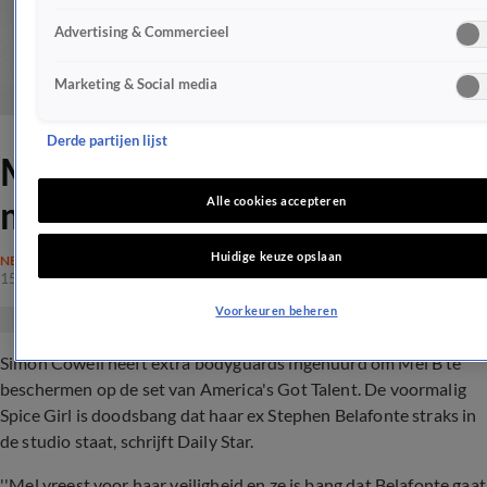
Advertising & Commercieel
Marketing & Social media
Derde partijen lijst
Mel B doodsbang voor ex-
man
Alle cookies accepteren
Huidige keuze opslaan
NEDERLAND
15 apr 2017, 21:22
Voorkeuren beheren
Simon Cowell heeft extra bodyguards ingehuurd om Mel B te
beschermen op de set van America's Got Talent. De voormalig
Spice Girl is doodsbang dat haar ex Stephen Belafonte straks in
de studio staat, schrijft Daily Star.
''Mel vreest voor haar veiligheid en ze is bang dat Belafonte gaat