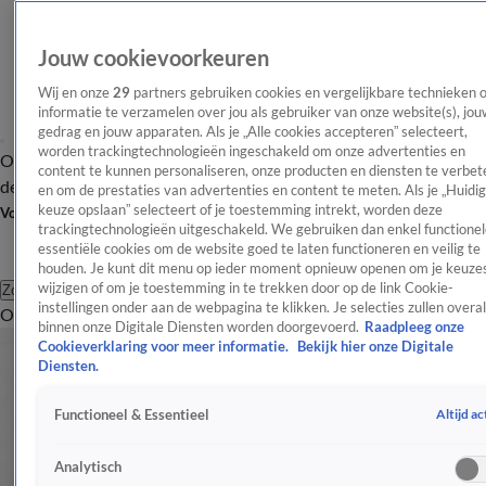
Jouw cookievoorkeuren
Wij en onze
29
partners gebruiken cookies en vergelijkbare technieken 
informatie te verzamelen over jou als gebruiker van onze website(s), jou
gedrag en jouw apparaten. Als je „Alle cookies accepteren” selecteert,
worden trackingtechnologieën ingeschakeld om onze advertenties en
Overzicht
Afleveringen
Tip
Entertainment
BN'ers
TV
Crime
Algemeen
content te kunnen personaliseren, onze producten en diensten te verbet
de redactie
Nieuwsbrief
en om de prestaties van advertenties en content te meten. Als je „Huidi
keuze opslaan” selecteert of je toestemming intrekt, worden deze
Volg Shownieuws
trackingtechnologieën uitgeschakeld. We gebruiken dan enkel functionel
essentiële cookies om de website goed te laten functioneren en veilig te
houden. Je kunt dit menu op ieder moment opnieuw openen om je keuzes
wijzigen of om je toestemming in te trekken door op de link Cookie-
Zoeken
instellingen onder aan de webpagina te klikken. Je selecties zullen overal
Overzicht
Entertainment
Spraakmakend
Reality
Crime
Video's
Afl
binnen onze Digitale Diensten worden doorgevoerd.
Raadpleeg onze
Cookieverklaring voor meer informatie.
Bekijk hier onze Digitale
Diensten.
Altijd ac
Functioneel & Essentieel
Analytisch