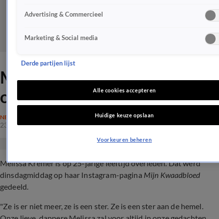
Advertising & Commercieel
Marketing & Social media
Derde partijen lijst
Melissa Kremer (25)
overleden
Alle cookies accepteren
Huidige keuze opslaan
NEDERLAND
23 mrt 2021, 15:10
Voorkeuren beheren
Melissa Kremer is op 25-jarige leeftijd overleden. Dat werd
dinsdagmiddag op haar Instagram-pagina
Mijn Kwaadbloed
gedeeld.
"Ze is er niet meer, ze is een ster. Ze is een ster aan de hemel.
Onze lieve, dappere Melissa zal voor altijd in onze gedachten