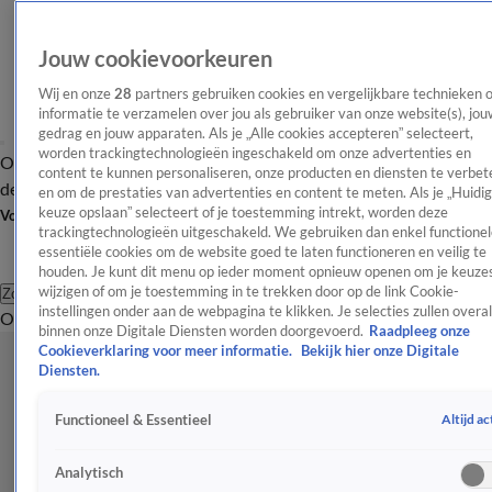
Jouw cookievoorkeuren
Wij en onze
28
partners gebruiken cookies en vergelijkbare technieken 
informatie te verzamelen over jou als gebruiker van onze website(s), jou
gedrag en jouw apparaten. Als je „Alle cookies accepteren” selecteert,
worden trackingtechnologieën ingeschakeld om onze advertenties en
Overzicht
Afleveringen
Tip
Entertainment
BN'ers
TV
Crime
Algemeen
content te kunnen personaliseren, onze producten en diensten te verbet
de redactie
Nieuwsbrief
en om de prestaties van advertenties en content te meten. Als je „Huidi
keuze opslaan” selecteert of je toestemming intrekt, worden deze
Volg Shownieuws
trackingtechnologieën uitgeschakeld. We gebruiken dan enkel functionel
essentiële cookies om de website goed te laten functioneren en veilig te
houden. Je kunt dit menu op ieder moment opnieuw openen om je keuzes
wijzigen of om je toestemming in te trekken door op de link Cookie-
Zoeken
instellingen onder aan de webpagina te klikken. Je selecties zullen overal
Overzicht
Entertainment
Spraakmakend
Reality
Crime
Video's
Afl
binnen onze Digitale Diensten worden doorgevoerd.
Raadpleeg onze
Cookieverklaring voor meer informatie.
Bekijk hier onze Digitale
Diensten.
Altijd ac
Functioneel & Essentieel
Analytisch