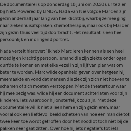
De documentaire is op donderdag 18 juni om 20.30 uur te zien
bij Net5 Powered by LINDA. Nada van Nie volgde Marc en zijn
gezin anderhalf jaar lang van heel dichtbij, waarbij ze mee ging
naar ziekenhuisafspraken, chemotherapie, maar ook bij Marc en
zijn gezin thuis veel tijd doorbracht. Het resultaat is een heel
persoonlijk en indringend portret.
Nada vertelt hierover: “Ik heb Marc leren kennen als een heel
moedig en krachtig persoon, iemand die zijn ziekte onder ogen
durfde te komen en met elke vezel in zijn lijf van plan was om
beter te worden. Marc wilde openheid geven over hetgeen hij
meemaakte en vond dat mensen die ziek zijn zich niet hoeven te
schamen of zich moeten verstoppen. Met de theatertour waar
hij mee bezig was, wilde hij een document achterlaten voor zijn
kinderen. Iets waardoor hij onsterfelijk zou zijn. Met deze
documentaire wil ik niet alleen hem en zijn gezin eren, maar
vooral ook een liefdevol beeld schetsen van hoe een man die tot
twee keer toe wordt getroffen door het noodlot toch niet bij de
pakken neer gaat zitten. Over hoe hij iets negatiefs tot iets