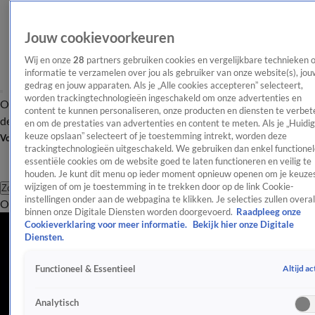
Jouw cookievoorkeuren
Wij en onze
28
partners gebruiken cookies en vergelijkbare technieken 
informatie te verzamelen over jou als gebruiker van onze website(s), jou
gedrag en jouw apparaten. Als je „Alle cookies accepteren” selecteert,
worden trackingtechnologieën ingeschakeld om onze advertenties en
Overzicht
Afleveringen
Tip
Entertainment
BN'ers
TV
Crime
Algemeen
content te kunnen personaliseren, onze producten en diensten te verbet
de redactie
Nieuwsbrief
en om de prestaties van advertenties en content te meten. Als je „Huidi
keuze opslaan” selecteert of je toestemming intrekt, worden deze
Volg Shownieuws
trackingtechnologieën uitgeschakeld. We gebruiken dan enkel functionel
essentiële cookies om de website goed te laten functioneren en veilig te
houden. Je kunt dit menu op ieder moment opnieuw openen om je keuzes
wijzigen of om je toestemming in te trekken door op de link Cookie-
Zoeken
instellingen onder aan de webpagina te klikken. Je selecties zullen overal
Overzicht
Entertainment
Spraakmakend
Reality
Crime
Video's
Afl
binnen onze Digitale Diensten worden doorgevoerd.
Raadpleeg onze
Cookieverklaring voor meer informatie.
Bekijk hier onze Digitale
Diensten.
Altijd ac
Functioneel & Essentieel
Analytisch