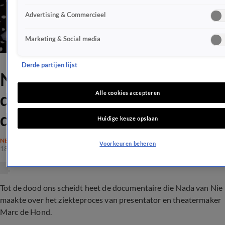
Advertising & Commercieel
Marketing & Social media
Derde partijen lijst
NET5 komt met docu 'Tot de
dood ons scheidt' over Marc
Alle cookies accepteren
de Hond
Huidige keuze opslaan
NEDERLAND
Voorkeuren beheren
18 juni 2020, 10:01
Tot de dood ons scheidt heet de documentaire die Nada van Nie
maakte over het ziekteproces van presentator en theatermaker
Marc de Hond.