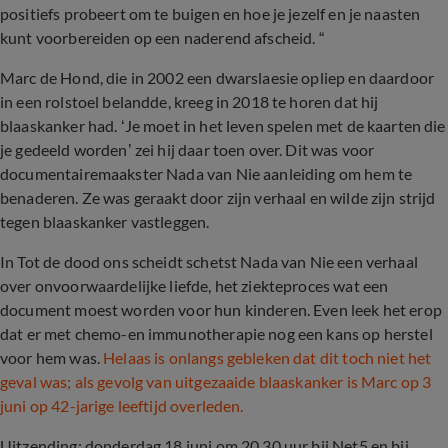
positiefs probeert om te buigen en hoe je jezelf en je naasten
kunt voorbereiden op een naderend afscheid. “
Marc de Hond, die in 2002 een dwarslaesie opliep en daardoor
in een rolstoel belandde, kreeg in 2018 te horen dat hij
blaaskanker had. ‘Je moet in het leven spelen met de kaarten die
je gedeeld worden’ zei hij daar toen over. Dit was voor
documentairemaakster Nada van Nie aanleiding om hem te
benaderen. Ze was geraakt door zijn verhaal en wilde zijn strijd
tegen blaaskanker vastleggen.
In Tot de dood ons scheidt schetst Nada van Nie een verhaal
over onvoorwaardelijke liefde, het ziekteproces wat een
document moest worden voor hun kinderen. Even leek het erop
dat er met chemo-en immunotherapie nog een kans op herstel
voor hem was.
Helaas is onlangs gebleken dat dit toch niet het
geval was; als gevolg van uitgezaaide blaaskanker is Marc op 3
juni op 42-jarige leeftijd overleden.
Uitzending: donderdag 18 juni om 20.30 uur bij Net5 en bij