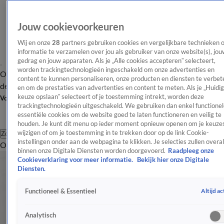
Jouw cookievoorkeuren
Wij en onze
28
partners gebruiken cookies en vergelijkbare technieken 
informatie te verzamelen over jou als gebruiker van onze website(s), jou
gedrag en jouw apparaten. Als je „Alle cookies accepteren” selecteert,
worden trackingtechnologieën ingeschakeld om onze advertenties en
Overzicht
Afleveringen
Tip
Entertainment
BN'ers
TV
Crime
Algemeen
content te kunnen personaliseren, onze producten en diensten te verbet
de redactie
Nieuwsbrief
en om de prestaties van advertenties en content te meten. Als je „Huidi
keuze opslaan” selecteert of je toestemming intrekt, worden deze
Volg Shownieuws
trackingtechnologieën uitgeschakeld. We gebruiken dan enkel functionel
essentiële cookies om de website goed te laten functioneren en veilig te
houden. Je kunt dit menu op ieder moment opnieuw openen om je keuzes
wijzigen of om je toestemming in te trekken door op de link Cookie-
Zoeken
instellingen onder aan de webpagina te klikken. Je selecties zullen overal
Overzicht
Entertainment
Spraakmakend
Reality
Crime
Video's
Afl
binnen onze Digitale Diensten worden doorgevoerd.
Raadpleeg onze
Cookieverklaring voor meer informatie.
Bekijk hier onze Digitale
Diensten.
Altijd ac
Functioneel & Essentieel
Analytisch