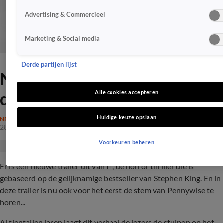
Advertising & Commercieel
Marketing & Social media
Derde partijen lijst
Nieuwe trailer IT - Zo klinkt
de doodenge Pennywise...
Alle cookies accepteren
Huidige keuze opslaan
NEDERLAND
28 juli 2017, 13:22
Voorkeuren beheren
Er is een nieuwe trailer uit van IT, de horror thriller die is
gebaseerd op de gelijknamige bestseller van Stephen King. En in
deze trailer is nu ook voor het eerst de stem van Pennywise te
horen...
Al tientallen jaren jaagt dit verhaal de lezers de stuipen op het