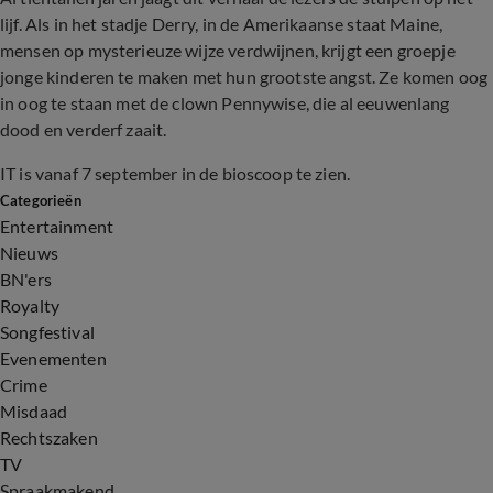
lijf. Als in het stadje Derry, in de Amerikaanse staat Maine,
mensen op mysterieuze wijze verdwijnen, krijgt een groepje
jonge kinderen te maken met hun grootste angst. Ze komen oog
in oog te staan met de clown Pennywise, die al eeuwenlang
dood en verderf zaait.
IT is vanaf 7 september in de bioscoop te zien.
Categorieën
Entertainment
Nieuws
BN'ers
Royalty
Songfestival
Evenementen
Crime
Misdaad
Rechtszaken
TV
Spraakmakend