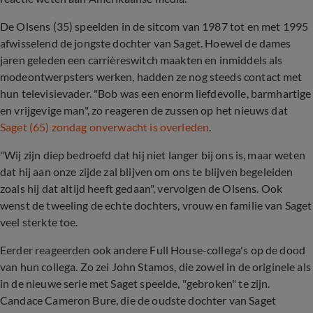
De Olsens (35) speelden in de sitcom van 1987 tot en met 1995
afwisselend de jongste dochter van Saget. Hoewel de dames
jaren geleden een carrièreswitch maakten en inmiddels als
modeontwerpsters werken, hadden ze nog steeds contact met
hun televisievader. "Bob was een enorm liefdevolle, barmhartige
en vrijgevige man", zo reageren de zussen op het nieuws dat
Saget (65) zondag onverwacht is overleden
.
"Wij zijn diep bedroefd dat hij niet langer bij ons is, maar weten
dat hij aan onze zijde zal blijven om ons te blijven begeleiden
zoals hij dat altijd heeft gedaan", vervolgen de Olsens. Ook
wenst de tweeling de echte dochters, vrouw en familie van Saget
veel sterkte toe.
Eerder reageerden ook andere Full House-collega's op de dood
van hun collega. Zo zei John Stamos, die zowel in de originele als
in de nieuwe serie met Saget speelde, "gebroken" te zijn.
Candace Cameron Bure, die de oudste dochter van Saget