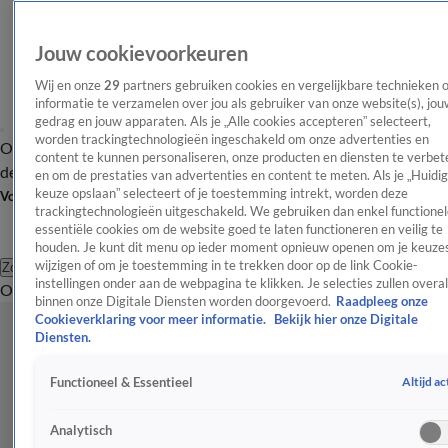
Jouw cookievoorkeuren
Wij en onze
29
partners gebruiken cookies en vergelijkbare technieken 
informatie te verzamelen over jou als gebruiker van onze website(s), jou
gedrag en jouw apparaten. Als je „Alle cookies accepteren” selecteert,
worden trackingtechnologieën ingeschakeld om onze advertenties en
Overzicht
Afleveringen
Tip
Entertainment
BN'ers
TV
Crime
Algemeen
content te kunnen personaliseren, onze producten en diensten te verbet
de redactie
Nieuwsbrief
en om de prestaties van advertenties en content te meten. Als je „Huidi
keuze opslaan” selecteert of je toestemming intrekt, worden deze
Volg Shownieuws
trackingtechnologieën uitgeschakeld. We gebruiken dan enkel functionel
essentiële cookies om de website goed te laten functioneren en veilig te
houden. Je kunt dit menu op ieder moment opnieuw openen om je keuzes
wijzigen of om je toestemming in te trekken door op de link Cookie-
Zoeken
instellingen onder aan de webpagina te klikken. Je selecties zullen overal
Overzicht
Entertainment
Spraakmakend
Reality
Crime
Video's
Afl
binnen onze Digitale Diensten worden doorgevoerd.
Raadpleeg onze
Cookieverklaring voor meer informatie.
Bekijk hier onze Digitale
Diensten.
Altijd ac
Functioneel & Essentieel
Analytisch