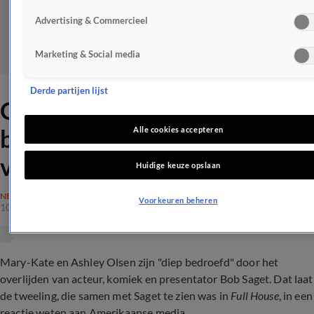
Advertising & Commercieel
Marketing & Social media
Derde partijen lijst
Olsen-tweeling 'diep
bedroefd' door dood van tv-
Alle cookies accepteren
vader Bob Saget
Huidige keuze opslaan
NEDERLAND
Voorkeuren beheren
10 jan 2022, 17:53
Mary-Kate en Ashley Olsen zijn "diep bedroefd" door het
overlijden van acteur, komiek en presentator Bob Saget. Dat laat
de tweeling, die samen met Saget te zien was in
Full House
, in een
reactie weten aan Amerikaanse media.