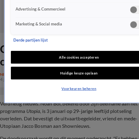
Advertising & Commercieel
Marketing & Social media
Derde partijen lijst
Oud-Utopiaan Noah Bol (29)
overleden
Alle cookies accepteren
Huidige keuze opslaan
NEDERLAND
4 jan 2022, 20:43
Voorkeuren beheren
Verdrietig nieuws. Noah Bol, bekend door zijn deelname aan het
programma
Utopia
, is 3 januari op 29-jarige leeftijd plotseling
overleden. Dat bevestigt de uitvaartbegeleider, vriend en mede-
Utopiaan Jacco Bosman aan Shownieuws.
De doodsoorzaak wordt op dit moment onderzocht. "Er hebben