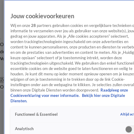
Jouw cookievoorkeuren
Wij en onze
28
partners gebruiken cookies en vergelijkbare technieken 
informatie te verzamelen over jou als gebruiker van onze website(s), jou
gedrag en jouw apparaten. Als je „Alle cookies accepteren” selecteert,
worden trackingtechnologieën ingeschakeld om onze advertenties en
Overzicht
Afleveringen
Tip
Entertainment
BN'ers
TV
Crime
Algemeen
content te kunnen personaliseren, onze producten en diensten te verbet
de redactie
Nieuwsbrief
en om de prestaties van advertenties en content te meten. Als je „Huidi
keuze opslaan” selecteert of je toestemming intrekt, worden deze
Volg Shownieuws
trackingtechnologieën uitgeschakeld. We gebruiken dan enkel functionel
essentiële cookies om de website goed te laten functioneren en veilig te
houden. Je kunt dit menu op ieder moment opnieuw openen om je keuzes
wijzigen of om je toestemming in te trekken door op de link Cookie-
Zoeken
instellingen onder aan de webpagina te klikken. Je selecties zullen overal
Overzicht
Entertainment
Spraakmakend
Reality
Crime
Video's
Afl
binnen onze Digitale Diensten worden doorgevoerd.
Raadpleeg onze
Cookieverklaring voor meer informatie.
Bekijk hier onze Digitale
Diensten.
Altijd ac
Functioneel & Essentieel
Analytisch