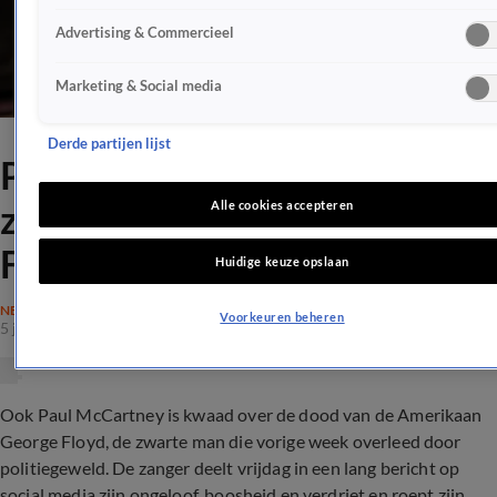
Advertising & Commercieel
Marketing & Social media
Derde partijen lijst
Paul McCartney voelt zich
ziek en boos om dood George
Alle cookies accepteren
Floyd
Huidige keuze opslaan
NEDERLAND
Voorkeuren beheren
5 juni 2020, 22:14
Ook Paul McCartney is kwaad over de dood van de Amerikaan
George Floyd, de zwarte man die vorige week overleed door
politiegeweld. De zanger deelt vrijdag in een lang bericht op
social media zijn ongeloof, boosheid en verdriet en roept zijn