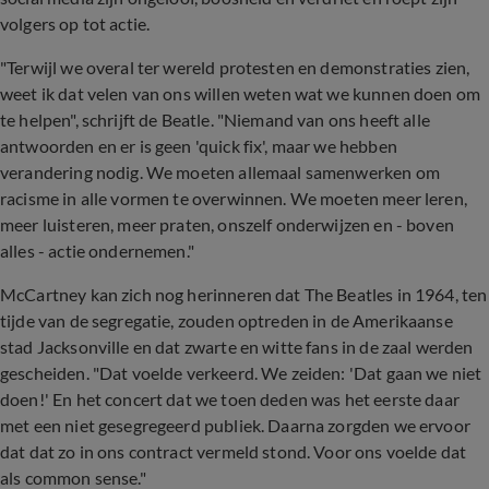
volgers op tot actie.
"Terwijl we overal ter wereld protesten en demonstraties zien,
weet ik dat velen van ons willen weten wat we kunnen doen om
te helpen", schrijft de Beatle. "Niemand van ons heeft alle
antwoorden en er is geen 'quick fix', maar we hebben
verandering nodig. We moeten allemaal samenwerken om
racisme in alle vormen te overwinnen. We moeten meer leren,
meer luisteren, meer praten, onszelf onderwijzen en - boven
alles - actie ondernemen."
McCartney kan zich nog herinneren dat The Beatles in 1964, ten
tijde van de segregatie, zouden optreden in de Amerikaanse
stad Jacksonville en dat zwarte en witte fans in de zaal werden
gescheiden. "Dat voelde verkeerd. We zeiden: 'Dat gaan we niet
doen!' En het concert dat we toen deden was het eerste daar
met een niet gesegregeerd publiek. Daarna zorgden we ervoor
dat dat zo in ons contract vermeld stond. Voor ons voelde dat
als common sense."