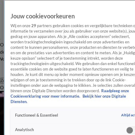
Jouw cookievoorkeuren
Wij en onze
29
partners gebruiken cookies en vergelijkbare technieken 
informatie te verzamelen over jou als gebruiker van onze website(s), jou
gedrag en jouw apparaten. Als je „Alle cookies accepteren” selecteert,
worden trackingtechnologieën ingeschakeld om onze advertenties en
Overzicht
Afleveringen
Tip
Entertainment
BN'ers
TV
Crime
Algemeen
content te kunnen personaliseren, onze producten en diensten te verbet
de redactie
Nieuwsbrief
en om de prestaties van advertenties en content te meten. Als je „Huidi
keuze opslaan” selecteert of je toestemming intrekt, worden deze
Volg Shownieuws
trackingtechnologieën uitgeschakeld. We gebruiken dan enkel functionel
essentiële cookies om de website goed te laten functioneren en veilig te
houden. Je kunt dit menu op ieder moment opnieuw openen om je keuzes
wijzigen of om je toestemming in te trekken door op de link Cookie-
Zoeken
instellingen onder aan de webpagina te klikken. Je selecties zullen overal
Overzicht
Entertainment
Spraakmakend
Reality
Crime
Video's
Afl
binnen onze Digitale Diensten worden doorgevoerd.
Raadpleeg onze
Cookieverklaring voor meer informatie.
Bekijk hier onze Digitale
Diensten.
Altijd ac
Functioneel & Essentieel
Analytisch