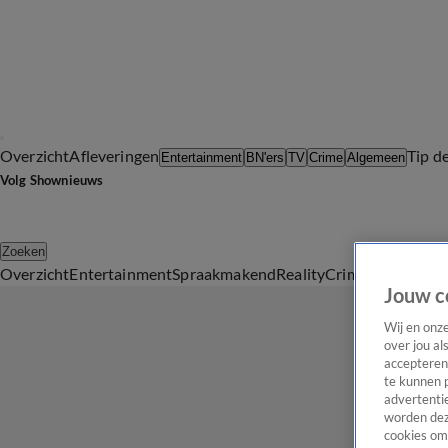
Overzicht
Afleveringen
Tip d
Entertainment
BN'ers
TV
Crime
Algemeen
Volg Shownieuws
Zoeken
Overzicht
Entertainment
Spraakmakend
Reality
Crime
Video's
Afl
Jouw c
Wij en onz
over jou al
accepteren
te kunnen 
advertentie
worden dez
cookies om 