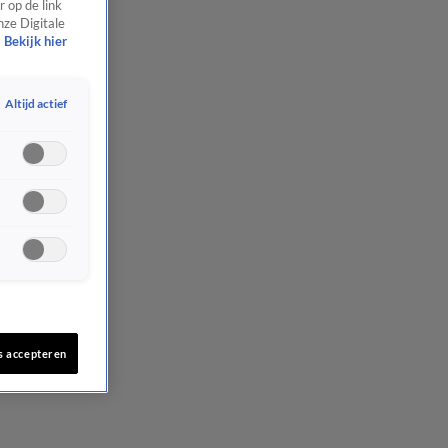
 op de link
nze Digitale
Bekijk hier
Altijd actief
s accepteren