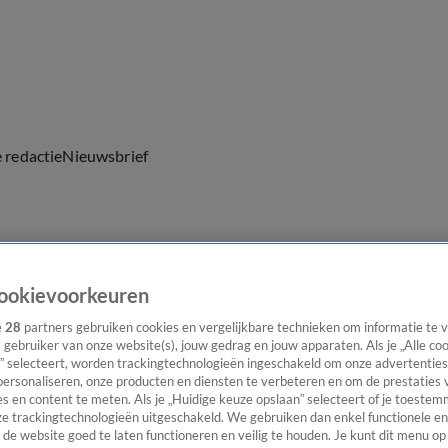
e redactie
Nieuwsbrief
everingen
ookievoorkeuren
e
28
partners gebruiken cookies en vergelijkbare technieken om informatie te
s gebruiker van onze website(s), jouw gedrag en jouw apparaten. Als je „Alle co
” selecteert, worden trackingtechnologieën ingeschakeld om onze advertenties
personaliseren, onze producten en diensten te verbeteren en om de prestaties 
s en content te meten. Als je „Huidige keuze opslaan” selecteert of je toestemm
e trackingtechnologieën uitgeschakeld. We gebruiken dan enkel functionele en
de website goed te laten functioneren en veilig te houden. Je kunt dit menu op