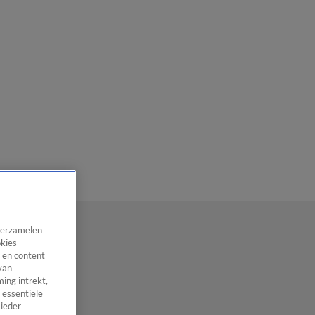
 verzamelen
okies
 en content
van
ing intrekt,
 essentiële
 ieder