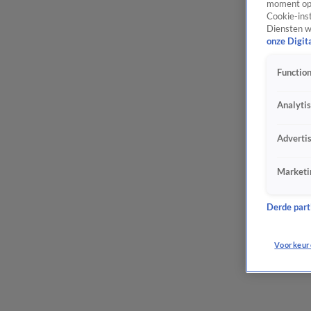
moment opn
Cookie-inst
Diensten w
onze Digit
Function
Analyti
Adverti
Marketi
Derde parti
Voorkeur