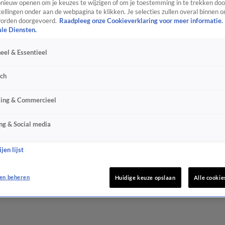
ieuw openen om je keuzes te wijzigen of om je toestemming in te trekken door
ellingen onder aan de webpagina te klikken. Je selecties zullen overal binnen o
orden doorgevoerd.
Raadpleeg onze Cookieverklaring voor meer informatie.
ale Diensten.
eel & Essentieel
sch
sing & Commercieel
ng & Social media
jen lijst
en beheren
Huidige keuze opslaan
Alle cookie