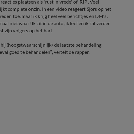
eacties plaatsen als 'rust in vrede' of 'RIP'. Veel
jkt complete onzin. In een video reageert Sjors op het
eden toe, maar ik krijg heel veel berichtjes en DM's.
l niet waar! Ik zit in de auto, ik leef en ik zal verder
st zijn volgers op het hart.
 hij (hoogstwaarschijnlijk) de laatste behandeling
geval goed te behandelen”, vertelt de rapper.