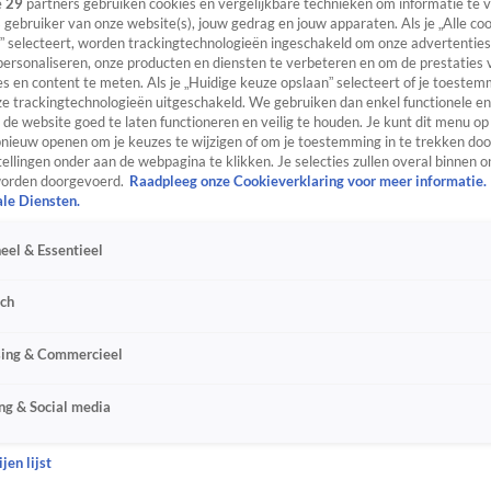
e
29
partners gebruiken cookies en vergelijkbare technieken om informatie te
s gebruiker van onze website(s), jouw gedrag en jouw apparaten. Als je „Alle co
” selecteert, worden trackingtechnologieën ingeschakeld om onze advertenties
personaliseren, onze producten en diensten te verbeteren en om de prestaties 
s en content te meten. Als je „Huidige keuze opslaan” selecteert of je toestemm
e trackingtechnologieën uitgeschakeld. We gebruiken dan enkel functionele en
de website goed te laten functioneren en veilig te houden. Je kunt dit menu op
ieuw openen om je keuzes te wijzigen of om je toestemming in te trekken door
ellingen onder aan de webpagina te klikken. Je selecties zullen overal binnen o
orden doorgevoerd.
Raadpleeg onze Cookieverklaring voor meer informatie.
ale Diensten.
eel & Essentieel
sch
sing & Commercieel
ng & Social media
jen lijst