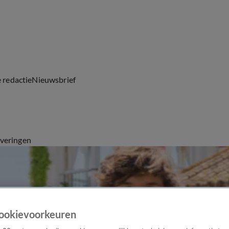
e redactie
Nieuwsbrief
everingen
ookievoorkeuren