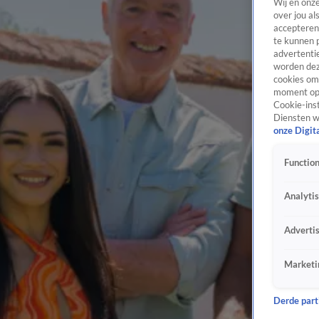
Wij en onz
over jou al
accepteren
te kunnen 
advertentie
worden dez
cookies om 
moment opn
Cookie-inst
Diensten w
onze Digit
Function
Analyti
Adverti
Marketi
Derde parti