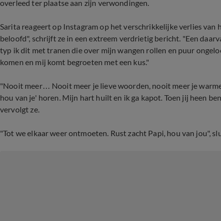
overleed ter plaatse aan zijn verwondingen.
Sarita reageert op Instagram op het verschrikkelijke verlies van 
beloofd", schrijft ze in een extreem verdrietig bericht. "Een d
typ ik dit met tranen die over mijn wangen rollen en puur ongeloo
komen en mij komt begroeten met een kus."
"Nooit meer… Nooit meer je lieve woorden, nooit meer je warme kn
hou van je' horen. Mijn hart huilt en ik ga kapot. Toen jij heen be
vervolgt ze.
"Tot we elkaar weer ontmoeten. Rust zacht Papi, hou van jou", slui