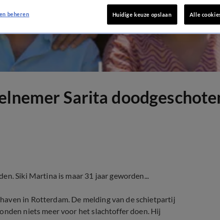
en beheren
Huidige keuze opslaan
Alle cookie
eelnemer Sarita doodgeschote
en. Siki Martina is maar 31 jaar geworden...
haven in Rotterdam. De melding van de schietpartij
onden niets meer voor het slachtoffer doen. Hij