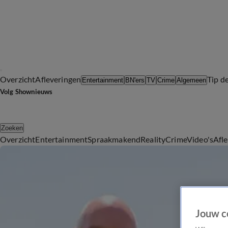
Overzicht
Afleveringen
Tip d
Entertainment
BN'ers
TV
Crime
Algemeen
Volg Shownieuws
Zoeken
Overzicht
Entertainment
Spraakmakend
Reality
Crime
Video's
Afl
Jouw c