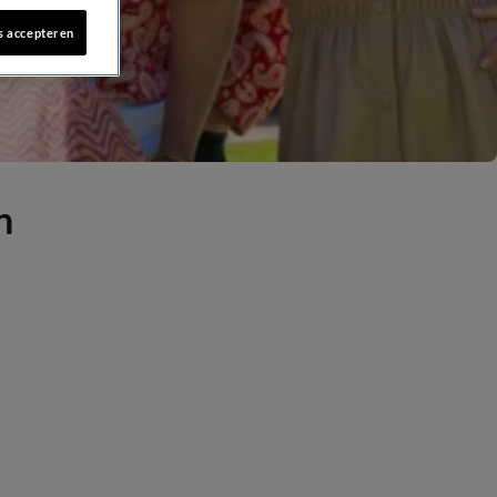
s accepteren
n