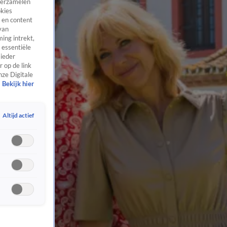
 verzamelen
okies
 en content
van
ing intrekt,
 essentiële
 ieder
 op de link
nze Digitale
Bekijk hier
Altijd actief