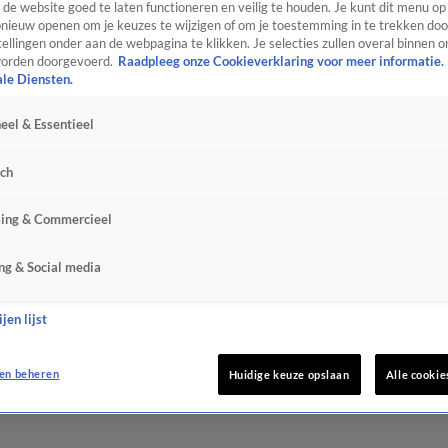
de website goed te laten functioneren en veilig te houden. Je kunt dit menu op
ieuw openen om je keuzes te wijzigen of om je toestemming in te trekken door
ellingen onder aan de webpagina te klikken. Je selecties zullen overal binnen o
orden doorgevoerd.
Raadpleeg onze Cookieverklaring voor meer informatie.
ale Diensten.
eel & Essentieel
sch
sing & Commercieel
ng & Social media
jen lijst
en beheren
Huidige keuze opslaan
Alle cookie