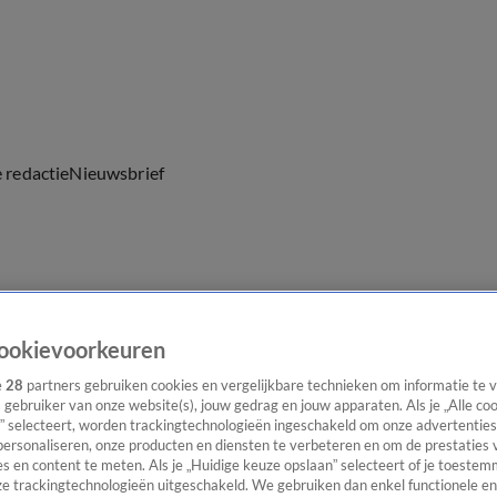
e redactie
Nieuwsbrief
everingen
ookievoorkeuren
e
28
partners gebruiken cookies en vergelijkbare technieken om informatie te
s gebruiker van onze website(s), jouw gedrag en jouw apparaten. Als je „Alle co
” selecteert, worden trackingtechnologieën ingeschakeld om onze advertenties
personaliseren, onze producten en diensten te verbeteren en om de prestaties 
s en content te meten. Als je „Huidige keuze opslaan” selecteert of je toestemm
e trackingtechnologieën uitgeschakeld. We gebruiken dan enkel functionele en