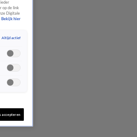
 ieder
 op de link
nze Digitale
Bekijk hier
Altijd actief
s accepteren