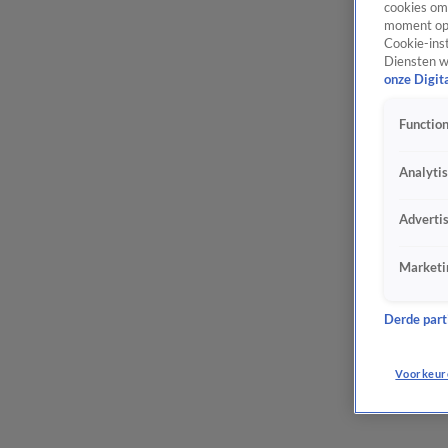
cookies om 
moment opn
Cookie-inst
Diensten w
onze Digit
Function
Analyti
Adverti
Marketi
Derde parti
Voorkeur