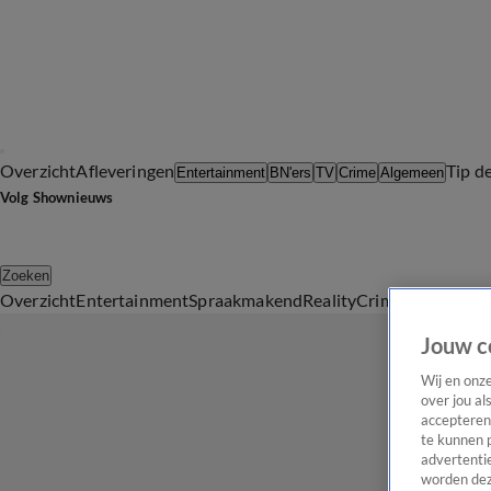
Overzicht
Afleveringen
Tip d
Entertainment
BN'ers
TV
Crime
Algemeen
Volg Shownieuws
Zoeken
Overzicht
Entertainment
Spraakmakend
Reality
Crime
Video's
Afl
Jouw c
Wij en onz
over jou al
accepteren
te kunnen 
advertentie
worden dez