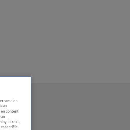
 verzamelen
okies
 en content
van
ing intrekt,
 essentiële