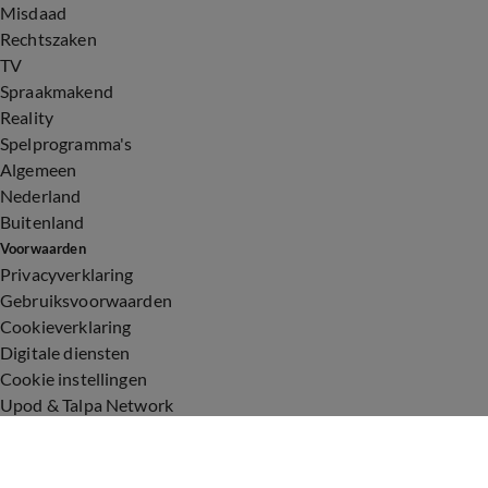
Misdaad
Rechtszaken
TV
Spraakmakend
Reality
Spelprogramma's
Algemeen
Nederland
Buitenland
Voorwaarden
Privacyverklaring
Gebruiksvoorwaarden
Cookieverklaring
Digitale diensten
Cookie instellingen
Upod & Talpa Network
Adverteren
Vacatures
Publieksservice