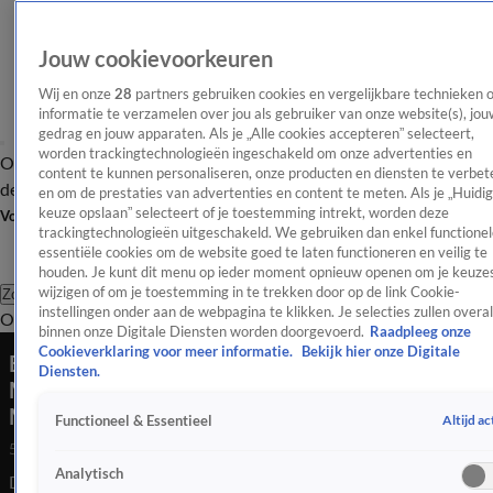
Jouw cookievoorkeuren
Wij en onze
28
partners gebruiken cookies en vergelijkbare technieken 
informatie te verzamelen over jou als gebruiker van onze website(s), jou
gedrag en jouw apparaten. Als je „Alle cookies accepteren” selecteert,
worden trackingtechnologieën ingeschakeld om onze advertenties en
Overzicht
Afleveringen
Tip
Entertainment
BN'ers
TV
Crime
Algemeen
content te kunnen personaliseren, onze producten en diensten te verbet
de redactie
Nieuwsbrief
en om de prestaties van advertenties en content te meten. Als je „Huidi
keuze opslaan” selecteert of je toestemming intrekt, worden deze
Volg Shownieuws
trackingtechnologieën uitgeschakeld. We gebruiken dan enkel functionel
essentiële cookies om de website goed te laten functioneren en veilig te
houden. Je kunt dit menu op ieder moment opnieuw openen om je keuzes
wijzigen of om je toestemming in te trekken door op de link Cookie-
Zoeken
instellingen onder aan de webpagina te klikken. Je selecties zullen overal
Overzicht
Entertainment
Spraakmakend
Reality
Crime
Video's
Afl
binnen onze Digitale Diensten worden doorgevoerd.
Raadpleeg onze
Cookieverklaring voor meer informatie.
Bekijk hier onze Digitale
Ben van der Burg ziet geschikte opvolger van
Diensten.
Marjolein Faber als Minister van Asiel en
Migratie
Altijd ac
Functioneel & Essentieel
5 juni 2025, 23:21
Analytisch
De Oranjezomer-tafel bespreekt wie de vervanger moet