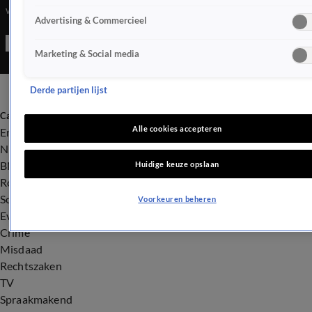
worden van Marjolein Faber als Minister van Asiel en Migratie.
Advertising & Commercieel
Marketing & Social media
Derde partijen lijst
Categorieën
Alle cookies accepteren
Entertainment
Nieuws
BN'ers
Huidige keuze opslaan
Royalty
Songfestival
Voorkeuren beheren
Evenementen
Crime
Misdaad
Rechtszaken
TV
Spraakmakend