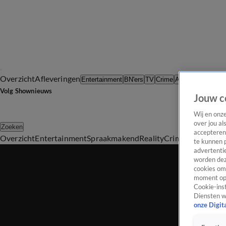
Overzicht
Afleveringen
Tip d
Entertainment
BN'ers
TV
Crime
Algemeen
Volg Shownieuws
Jouw c
Wij en onz
over jou al
Zoeken
accepteren
Overzicht
Entertainment
Spraakmakend
Reality
Crime
Video's
Afl
te kunnen 
advertentie
worden dez
cookies om 
moment opn
Cookie-inst
Diensten w
onze Digit