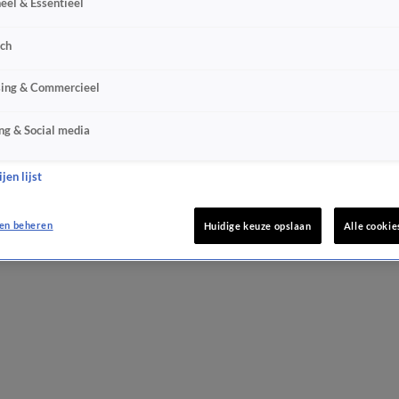
eel & Essentieel
sch
sing & Commercieel
ng & Social media
jen lijst
en beheren
Huidige keuze opslaan
Alle cookie