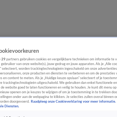
e redactie
Nieuwsbrief
ookievoorkeuren
e
29
partners gebruiken cookies en vergelijkbare technieken om informatie te
s gebruiker van onze website(s), jouw gedrag en jouw apparaten. Als je „Alle co
” selecteert, worden trackingtechnologieën ingeschakeld om onze advertenties
everingen
personaliseren, onze producten en diensten te verbeteren en om de prestaties 
s en content te meten. Als je „Huidige keuze opslaan” selecteert of je toestemm
e trackingtechnologieën uitgeschakeld. We gebruiken dan enkel functionele en
de website goed te laten functioneren en veilig te houden. Je kunt dit menu op
ieuw openen om je keuzes te wijzigen of om je toestemming in te trekken door
ellingen onder aan de webpagina te klikken. Je selecties zullen overal binnen o
orden doorgevoerd.
Raadpleeg onze Cookieverklaring voor meer informatie.
ale Diensten.