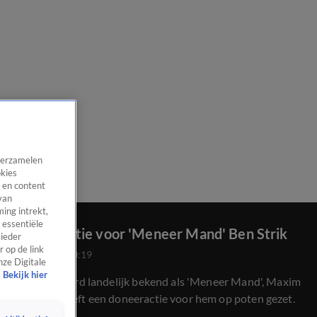
 verzamelen
okies
 en content
van
ing intrekt,
 essentiële
Doneeractie voor 'Meneer Mand' Ben Strik
 ieder
 op de link
2 apr 2025, 10:19
nze Digitale
Bekijk hier
Ben Strik werd landelijk bekend als 'Meneer Mand', Maxim
Hartman heeft een doneeractie voor hem op poten gezet.