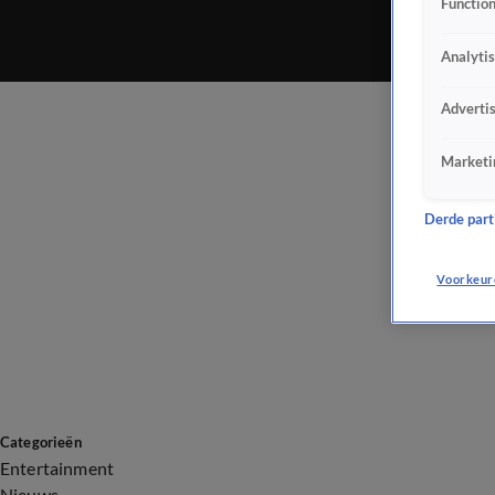
Function
Analyti
Adverti
Marketi
Derde parti
Voorkeur
Categorieën
Entertainment
Nieuws