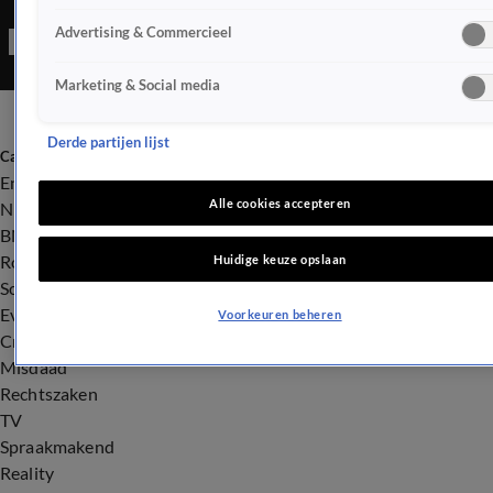
Advertising & Commercieel
Marketing & Social media
Derde partijen lijst
Categorieën
Entertainment
Alle cookies accepteren
Nieuws
BN'ers
Royalty
Huidige keuze opslaan
Songfestival
Evenementen
Voorkeuren beheren
Crime
Misdaad
Rechtszaken
TV
Spraakmakend
Reality