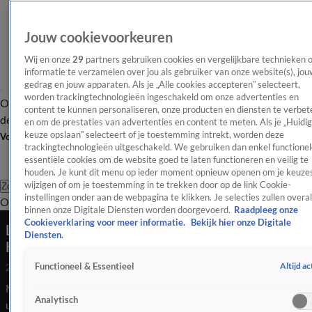
Jouw cookievoorkeuren
Wij en onze
29
partners gebruiken cookies en vergelijkbare technieken 
informatie te verzamelen over jou als gebruiker van onze website(s), jou
gedrag en jouw apparaten. Als je „Alle cookies accepteren” selecteert,
worden trackingtechnologieën ingeschakeld om onze advertenties en
Overzicht
Afleveringen
Tip
Entertainment
BN'ers
TV
Crime
Algemeen
content te kunnen personaliseren, onze producten en diensten te verbet
de redactie
Nieuwsbrief
en om de prestaties van advertenties en content te meten. Als je „Huidi
keuze opslaan” selecteert of je toestemming intrekt, worden deze
Volg Shownieuws
trackingtechnologieën uitgeschakeld. We gebruiken dan enkel functionel
essentiële cookies om de website goed te laten functioneren en veilig te
houden. Je kunt dit menu op ieder moment opnieuw openen om je keuzes
wijzigen of om je toestemming in te trekken door op de link Cookie-
Zoeken
instellingen onder aan de webpagina te klikken. Je selecties zullen overal
Overzicht
Entertainment
Spraakmakend
Reality
Crime
Video's
Afl
binnen onze Digitale Diensten worden doorgevoerd.
Raadpleeg onze
Cookieverklaring voor meer informatie.
Bekijk hier onze Digitale
Lijsttrekkers brengen stem uit voor Tweede
Diensten.
Kamerverkiezingen (Hart van Nederland)
Altijd ac
Functioneel & Essentieel
29 okt 2025, 11:02
Meerdere lijstrekkers hebben woensdagochtend hun stem
Analytisch
uitgebracht voor de Tweede Kamerverkiezingen.