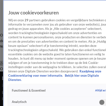
Jouw cookievoorkeuren
Wij en onze
29
partners gebruiken cookies en vergelijkbare technieken 
informatie te verzamelen over jou als gebruiker van onze website(s), jou
gedrag en jouw apparaten. Als je „Alle cookies accepteren” selecteert,
worden trackingtechnologieën ingeschakeld om onze advertenties en
Overzicht
Afleveringen
Tip
Entertainment
BN'ers
TV
Crime
Algemeen
content te kunnen personaliseren, onze producten en diensten te verbet
de redactie
Nieuwsbrief
en om de prestaties van advertenties en content te meten. Als je „Huidi
keuze opslaan” selecteert of je toestemming intrekt, worden deze
Volg Shownieuws
trackingtechnologieën uitgeschakeld. We gebruiken dan enkel functionel
essentiële cookies om de website goed te laten functioneren en veilig te
houden. Je kunt dit menu op ieder moment opnieuw openen om je keuzes
wijzigen of om je toestemming in te trekken door op de link Cookie-
Zoeken
instellingen onder aan de webpagina te klikken. Je selecties zullen overal
Overzicht
Entertainment
Spraakmakend
Reality
Crime
Video's
Afl
binnen onze Digitale Diensten worden doorgevoerd.
Raadpleeg onze
Cookieverklaring voor meer informatie.
Bekijk hier onze Digitale
Liverpool-keeper met de dood bedreigd
Diensten.
24 juli 2020, 14:55
Altijd ac
Functioneel & Essentieel
Loris Karius heeft zijn verontschuldigingen aan zijn
ploeggenoten en de fans van Liverpool aangeboden. De
Analytisch
doelman voelt zich na twee kapitale blunders verantwoordelijk