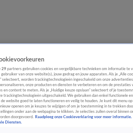
e redactie
Nieuwsbrief
ookievoorkeuren
e
29
partners gebruiken cookies en vergelijkbare technieken om informatie te
s gebruiker van onze website(s), jouw gedrag en jouw apparaten. Als je „Alle co
” selecteert, worden trackingtechnologieën ingeschakeld om onze advertenties
everingen
personaliseren, onze producten en diensten te verbeteren en om de prestaties 
s en content te meten. Als je „Huidige keuze opslaan” selecteert of je toestemm
e trackingtechnologieën uitgeschakeld. We gebruiken dan enkel functionele en
de website goed te laten functioneren en veilig te houden. Je kunt dit menu op
ieuw openen om je keuzes te wijzigen of om je toestemming in te trekken door
ellingen onder aan de webpagina te klikken. Je selecties zullen overal binnen o
orden doorgevoerd.
Raadpleeg onze Cookieverklaring voor meer informatie.
ale Diensten.