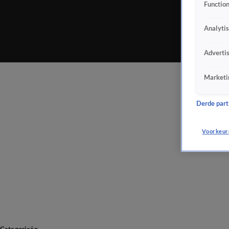
Function
Analyti
Adverti
Marketi
Derde parti
Voorkeur