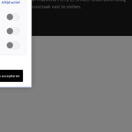
Altijd actief
om zijn doodsoorzaak vast te stellen.
s accepteren