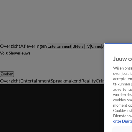
Overzicht
Afleveringen
Tip d
Entertainment
BN'ers
TV
Crime
Algemeen
Volg Shownieuws
Jouw c
Wij en onz
over jou al
Zoeken
accepteren
Overzicht
Entertainment
Spraakmakend
Reality
Crime
Video's
Afl
te kunnen 
advertentie
worden dez
cookies om 
moment opn
Cookie-inst
Diensten w
onze Digit