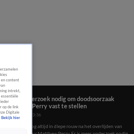
 verzamelen
okies
 en content
van
ing intrekt,
 essentiële
Meer onderzoek nodig om doodsoorzaak
 ieder
Matthew Perry vast te stellen
 op de link
nze Digitale
30 okt 2023, 23:36
Bekijk hier
Amerika is nog altijd in diepe rouw na het overlijden van
Friends-acteur Matthew Perry. Er is meer onderzoek nodig