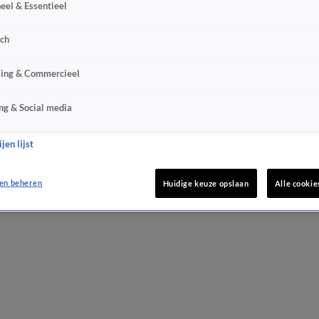
eel & Essentieel
sch
sing & Commercieel
ng & Social media
jen lijst
en beheren
Huidige keuze opslaan
Alle cookie