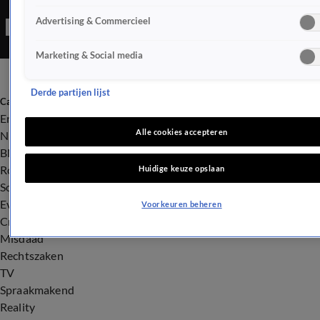
sfeer raakt grimmig bij populaire podia op de A10.
Advertising & Commercieel
Marketing & Social media
Derde partijen lijst
Categorieën
Entertainment
Alle cookies accepteren
Nieuws
BN'ers
Royalty
Huidige keuze opslaan
Songfestival
Evenementen
Voorkeuren beheren
Crime
Misdaad
Rechtszaken
TV
Spraakmakend
Reality