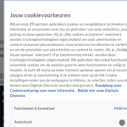
Jouw cookievoorkeuren
Wij en onze
29
partners gebruiken cookies en vergelijkbare technieken 
informatie te verzamelen over jou als gebruiker van onze website(s), jou
gedrag en jouw apparaten. Als je „Alle cookies accepteren” selecteert,
worden trackingtechnologieën ingeschakeld om onze advertenties en
Overzicht
Afleveringen
Tip
Entertainment
BN'ers
TV
Crime
Algemeen
content te kunnen personaliseren, onze producten en diensten te verbet
de redactie
Nieuwsbrief
en om de prestaties van advertenties en content te meten. Als je „Huidi
keuze opslaan” selecteert of je toestemming intrekt, worden deze
Volg Shownieuws
trackingtechnologieën uitgeschakeld. We gebruiken dan enkel functionel
essentiële cookies om de website goed te laten functioneren en veilig te
houden. Je kunt dit menu op ieder moment opnieuw openen om je keuzes
wijzigen of om je toestemming in te trekken door op de link Cookie-
Zoeken
instellingen onder aan de webpagina te klikken. Je selecties zullen overal
Overzicht
Entertainment
Spraakmakend
Reality
Crime
Video's
Afl
binnen onze Digitale Diensten worden doorgevoerd.
Raadpleeg onze
Cookieverklaring voor meer informatie.
Bekijk hier onze Digitale
Mensen klimmen over de hekken bij Festival op
Diensten.
de Ring
Altijd ac
Functioneel & Essentieel
21 juni 2025, 21:24
Grote drukte op Festival op de Ring in Amsterdam zorgt
Analytisch
zaterdagavond voor chaos: bezoekers klimmen over hekken en