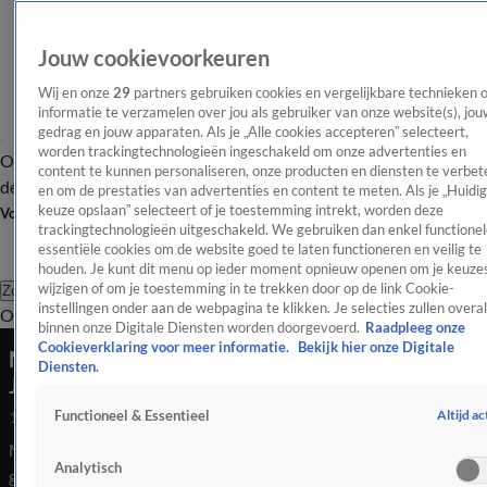
Jouw cookievoorkeuren
Wij en onze
29
partners gebruiken cookies en vergelijkbare technieken 
informatie te verzamelen over jou als gebruiker van onze website(s), jou
gedrag en jouw apparaten. Als je „Alle cookies accepteren” selecteert,
worden trackingtechnologieën ingeschakeld om onze advertenties en
Overzicht
Afleveringen
Tip
Entertainment
BN'ers
TV
Crime
Algemeen
content te kunnen personaliseren, onze producten en diensten te verbet
de redactie
Nieuwsbrief
en om de prestaties van advertenties en content te meten. Als je „Huidi
keuze opslaan” selecteert of je toestemming intrekt, worden deze
Volg Shownieuws
trackingtechnologieën uitgeschakeld. We gebruiken dan enkel functionel
essentiële cookies om de website goed te laten functioneren en veilig te
houden. Je kunt dit menu op ieder moment opnieuw openen om je keuzes
wijzigen of om je toestemming in te trekken door op de link Cookie-
Zoeken
instellingen onder aan de webpagina te klikken. Je selecties zullen overal
Overzicht
Entertainment
Spraakmakend
Reality
Crime
Video's
Afl
binnen onze Digitale Diensten worden doorgevoerd.
Raadpleeg onze
Cookieverklaring voor meer informatie.
Bekijk hier onze Digitale
Merel Ek vertelt hoeveel voorkeursstemmen
Diensten.
Johan Derksen in Grolloo heeft gekregen
Altijd ac
Functioneel & Essentieel
18 mrt 2026, 23:01
Merel Ek is aanwezig in het Drentse Gieten, in het
Analytisch
gemeentehuis van de gemeente Aa en Hunze. De politiek