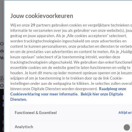
Jouw cookievoorkeuren
Wij en onze
29
partners gebruiken cookies en vergelijkbare technieken 
informatie te verzamelen over jou als gebruiker van onze website(s), jou
gedrag en jouw apparaten. Als je „Alle cookies accepteren” selecteert,
worden trackingtechnologieën ingeschakeld om onze advertenties en
Overzicht
Afleveringen
Tip
Entertainment
BN'ers
TV
Crime
Algemeen
content te kunnen personaliseren, onze producten en diensten te verbet
de redactie
Nieuwsbrief
en om de prestaties van advertenties en content te meten. Als je „Huidi
keuze opslaan” selecteert of je toestemming intrekt, worden deze
Volg Shownieuws
trackingtechnologieën uitgeschakeld. We gebruiken dan enkel functionel
essentiële cookies om de website goed te laten functioneren en veilig te
houden. Je kunt dit menu op ieder moment opnieuw openen om je keuzes
wijzigen of om je toestemming in te trekken door op de link Cookie-
Zoeken
instellingen onder aan de webpagina te klikken. Je selecties zullen overal
Overzicht
Entertainment
Spraakmakend
Reality
Crime
Video's
Afl
binnen onze Digitale Diensten worden doorgevoerd.
Raadpleeg onze
Cookieverklaring voor meer informatie.
Bekijk hier onze Digitale
PVV nek-aan-nek met GroenLinks-PvdA en D66
Diensten.
in laatste peilingen
Altijd ac
Functioneel & Essentieel
28 okt 2025, 18:16
Eén dag voor de verkiezingen staan PVV, GroenLinks-PvdA en
Analytisch
D66 exact gelijk op 23 zetels, blijkt uit de nieuwste peiling van