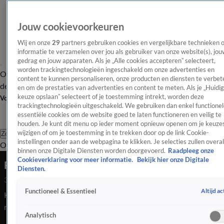
Jouw cookievoorkeuren
Wij en onze
29
partners gebruiken cookies en vergelijkbare technieken 
informatie te verzamelen over jou als gebruiker van onze website(s), jou
gedrag en jouw apparaten. Als je „Alle cookies accepteren” selecteert,
worden trackingtechnologieën ingeschakeld om onze advertenties en
Overzicht
Afleveringen
Tip
Entertainment
BN'ers
TV
Crime
Algemeen
content te kunnen personaliseren, onze producten en diensten te verbet
de redactie
Nieuwsbrief
en om de prestaties van advertenties en content te meten. Als je „Huidi
keuze opslaan” selecteert of je toestemming intrekt, worden deze
Volg Shownieuws
trackingtechnologieën uitgeschakeld. We gebruiken dan enkel functionel
essentiële cookies om de website goed te laten functioneren en veilig te
houden. Je kunt dit menu op ieder moment opnieuw openen om je keuzes
wijzigen of om je toestemming in te trekken door op de link Cookie-
Zoeken
instellingen onder aan de webpagina te klikken. Je selecties zullen overal
Overzicht
Entertainment
Spraakmakend
Reality
Crime
Video's
Afl
binnen onze Digitale Diensten worden doorgevoerd.
Raadpleeg onze
Cookieverklaring voor meer informatie.
Bekijk hier onze Digitale
Reacties op kabinetsval
Diensten.
3 juni 2025, 09:54
Altijd ac
Functioneel & Essentieel
Kabinet Schoof I is dinsdagochtend gevallen. Dit zijn de
reacties op het nieuws.
Analytisch