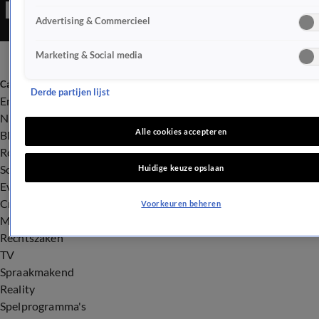
Advertising & Commercieel
Marketing & Social media
Categorieën
Derde partijen lijst
Entertainment
Nieuws
Alle cookies accepteren
BN'ers
Royalty
Songfestival
Huidige keuze opslaan
Evenementen
Crime
Voorkeuren beheren
Misdaad
Rechtszaken
TV
Spraakmakend
Reality
Spelprogramma's