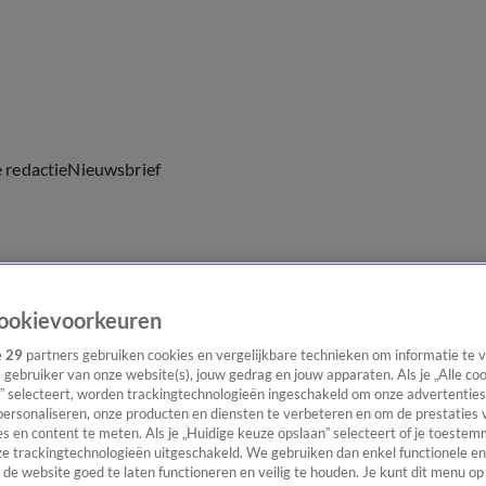
e redactie
Nieuwsbrief
everingen
ookievoorkeuren
n alles wat speelt in medialand. Ze heeft een grote liefde voor 
e
29
partners gebruiken cookies en vergelijkbare technieken om informatie te
s gebruiker van onze website(s), jouw gedrag en jouw apparaten. Als je „Alle co
” selecteert, worden trackingtechnologieën ingeschakeld om onze advertenties
personaliseren, onze producten en diensten te verbeteren en om de prestaties 
s en content te meten. Als je „Huidige keuze opslaan” selecteert of je toestemm
e trackingtechnologieën uitgeschakeld. We gebruiken dan enkel functionele en
de website goed te laten functioneren en veilig te houden. Je kunt dit menu op