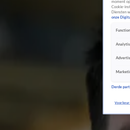
moment opn
Woensdag 5 aug, 22:41
Cookie-inst
Diensten w
Familie Perez Hilton bevestigt dat hij medische zorg krijgt
onze Digit
Woensdag 5 aug, 20:24
Jay Zwarts haalt uit naar ex Lisa Sace na uitspraak over naam zoon Lio
Function
Woensdag 5 aug, 20:05
Corry Konings kan niet leven van alleen AOW: 'Het leven is wel duur'
Analyti
Woensdag 5 aug, 19:29
Rian Donders compleet veranderd na tv-avontuur: 'Ik ben een stuk harder geworden'
Adverti
Woensdag 5 aug, 17:54
Voorarrest van Luca T. met negentig dagen verlengd
Marketi
Woensdag 5 aug, 16:20
Tanja Jess blikt terug op overspel Charly Luske: 'We zijn sterker geworden'
Derde parti
Maandag 3 aug, 16:41
Mercedes uit De Bondgenoten laat tattoo zetten na verloren weddenschap in Lloret de M
Maandag 3 aug, 14:34
Voorkeur
Marijn Kuipers vertelt hoe ze haar verloving met Dave Roelvink bijna verpestte
Maandag 3 aug, 12:57
Ariana Grande neemt na tour pauze vanwege kritiek op haar lichaam