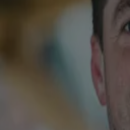
Maandag 3 aug, 11:04
100% NL-dj Ingrid Jansen is verloofd
Maandag 3 aug, 10:31
Samuel Welten 'even genezen' van deelname tv-programma's
29 juli, 21:52
Gordon haalt inspiratie uit Whitney Houston tijdens voorbereiding op Men's Health-cove
29 juli, 21:02
Floris Göbel verruilt klein appartement voor droomhuis met vriendin Merel
29 juli, 19:45
Hugo Kennis open over relatiebreuk: 'Dronk veel en gebruikte drugs'
29 juli, 17:55
Cheyenne volgt het laatste entertainmentnieuws op de voet en we
realityshows en een brede media-ervaring brengt ze dagelijks h
Cheyenne is sinds kort onderdeel van de redactie van Shownieuw
dagelijks het laatste entertainmentnieuws op de voet volgt. Ze 