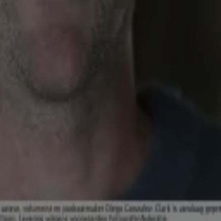
 reality-tv. Als echte liefhebber van het genre weet ze
538, heeft Cheyenne een scherp gevoel ontwikkeld
or haar grote interesse in entertainment en
 nieuws.
ste realityshows en blijft ze continu op de hoogte van
nd je het overzicht van alle artikelen die Cheyenne