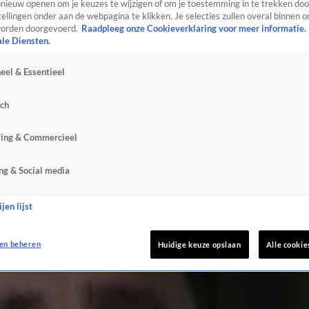
ieuw openen om je keuzes te wijzigen of om je toestemming in te trekken door
ellingen onder aan de webpagina te klikken. Je selecties zullen overal binnen o
orden doorgevoerd.
Raadpleeg onze Cookieverklaring voor meer informatie.
ale Diensten.
eel & Essentieel
sch
sing & Commercieel
ng & Social media
jen lijst
ar
en beheren
Huidige keuze opslaan
Alle cookie