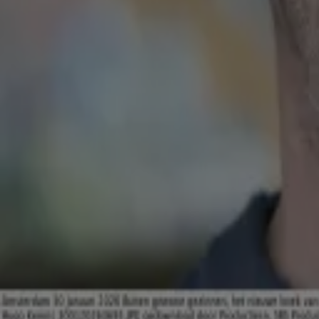
internationale sterren en alles wat zich afspeelt in de wereld van
vaak als eerste wat er speelt.
Met haar ervaring binnen de mediawereld, waaronder bij Radio 
voor nieuws, actualiteit en verhalen die mensen bezighouden. Do
actualiteit weet Cheyenne razendsnel in te spelen op het laatste
Buiten haar werk staat de televisie regelmatig aan voor de nieuw
alles wat er speelt in de entertainmentwereld. Op deze pagina vi
voor Shownieuws heeft gepubliceerd.