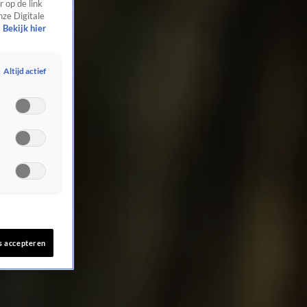
 op de link
nze Digitale
Bekijk hier
Altijd actief
s accepteren