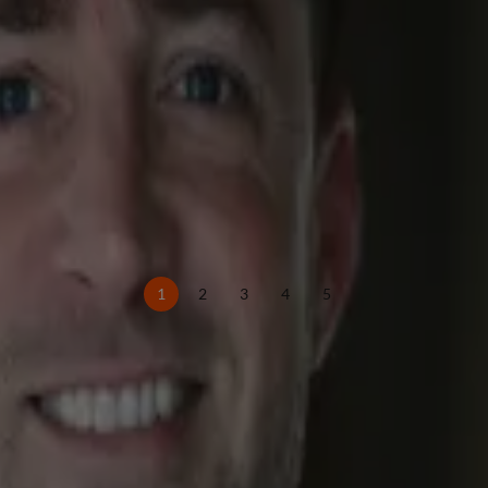
r
1
2
3
4
5
et altijd wat er speelt. Met een grote liefde voor
et nieuwste showbizznieuws naar het publiek.
s, waar ze met een frisse blik en veel enthousiasme
schrijft over showbizz, bekende Nederlanders,