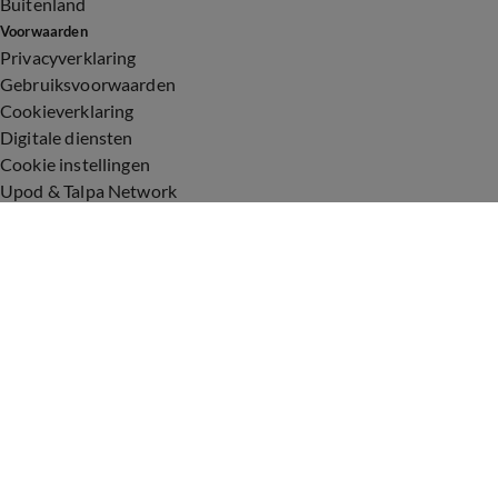
Buitenland
Voorwaarden
Privacyverklaring
Gebruiksvoorwaarden
Cookieverklaring
Digitale diensten
Cookie instellingen
Upod & Talpa Network
Adverteren
Vacatures
Publieksservice
Toegankelijkheid
Over ons
Neem contact op
+31 (0)6 - 549 628 21
show@talpanetwork.com
Tip de redactie
Volg Shownieuws
©
2026 Talpa Network. Alle rechten voorbehouden. Geen tekst-