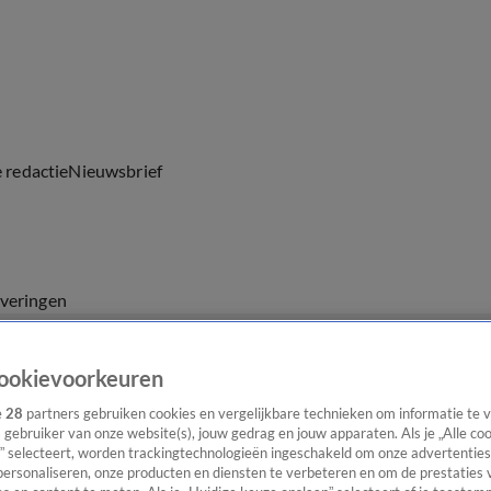
e redactie
Nieuwsbrief
everingen
ookievoorkeuren
e
28
partners gebruiken cookies en vergelijkbare technieken om informatie te
s gebruiker van onze website(s), jouw gedrag en jouw apparaten. Als je „Alle co
” selecteert, worden trackingtechnologieën ingeschakeld om onze advertenties
personaliseren, onze producten en diensten te verbeteren en om de prestaties 