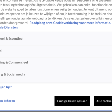
s en content te meten. Als je „Huidige keuze opslaan” selecteert of je toestemm
e trackingtechnologieën uitgeschakeld. We gebruiken dan enkel functionele en
de website goed te laten functioneren en veilig te houden. Je kunt dit menu op
ieuw openen om je keuzes te wijzigen of om je toestemming in te trekken door
ellingen onder aan de webpagina te klikken. Je selecties zullen overal binnen o
orden doorgevoerd.
Raadpleeg onze Cookieverklaring voor meer informatie.
ale Diensten.
eel & Essentieel
sch
sing & Commercieel
ng & Social media
jen lijst
en beheren
Huidige keuze opslaan
Alle cookie