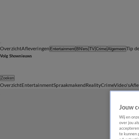
Overzicht
Afleveringen
Tip d
Entertainment
BN'ers
TV
Crime
Algemeen
Volg Shownieuws
Zoeken
Overzicht
Entertainment
Spraakmakend
Reality
Crime
Video's
Afl
Jouw c
Wij en onz
over jou al
accepteren
te kunnen 