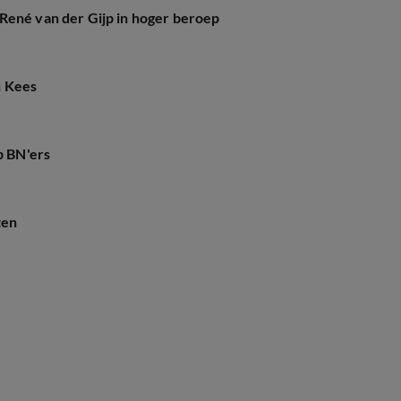
René van der Gijp in hoger beroep
n Kees
p BN'ers
ten