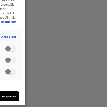
ing intrekt,
 essentiële
 ieder
 op de link
nze Digitale
Bekijk hier
Altijd actief
s accepteren