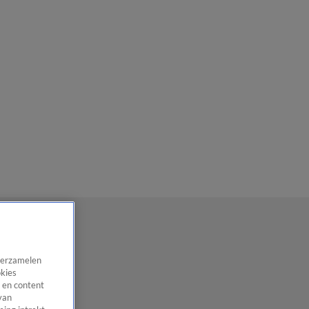
 verzamelen
okies
 en content
van