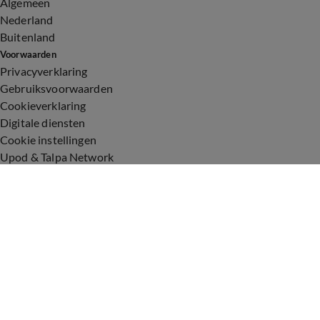
Algemeen
Nederland
Buitenland
Voorwaarden
Privacyverklaring
Gebruiksvoorwaarden
Cookieverklaring
Digitale diensten
Cookie instellingen
Upod & Talpa Network
Adverteren
Vacatures
Publieksservice
Toegankelijkheid
Over ons
Neem contact op
+31 (0)6 - 549 628 21
show@talpanetwork.com
Tip de redactie