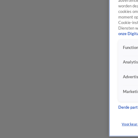
advertentie
worden dez
cookies om 
moment opn
Cookie-inst
Diensten w
onze Digit
Function
Analyti
Adverti
Marketi
Derde parti
Voorkeur