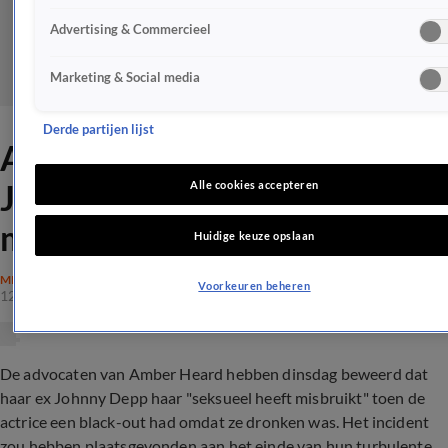
Advertising & Commercieel
Marketing & Social media
Derde partijen lijst
Amber Heard beschuldigt
Johnny Depp van seksueel
Alle cookies accepteren
misbruik
Huidige keuze opslaan
MISDAAD
Voorkeuren beheren
12 apr 2022, 18:37
De advocaten van Amber Heard hebben dinsdag beweerd dat
haar ex Johnny Depp haar "seksueel heeft misbruikt" toen de
actrice een black-out had omdat ze dronken was. Het incident
zou hebben plaatsgevonden aan het einde van hun turbulente