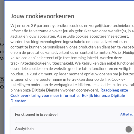
Jouw cookievoorkeuren
Wij en onze
29
partners gebruiken cookies en vergelijkbare technieken 
informatie te verzamelen over jou als gebruiker van onze website(s), jou
gedrag en jouw apparaten. Als je „Alle cookies accepteren” selecteert,
worden trackingtechnologieën ingeschakeld om onze advertenties en
Overzicht
Afleveringen
Tip
Entertainment
BN'ers
TV
Crime
Algemeen
content te kunnen personaliseren, onze producten en diensten te verbet
de redactie
Nieuwsbrief
en om de prestaties van advertenties en content te meten. Als je „Huidi
keuze opslaan” selecteert of je toestemming intrekt, worden deze
Volg Shownieuws
trackingtechnologieën uitgeschakeld. We gebruiken dan enkel functionel
essentiële cookies om de website goed te laten functioneren en veilig te
houden. Je kunt dit menu op ieder moment opnieuw openen om je keuzes
wijzigen of om je toestemming in te trekken door op de link Cookie-
Zoeken
instellingen onder aan de webpagina te klikken. Je selecties zullen overal
Overzicht
Entertainment
Spraakmakend
Reality
Crime
Video's
Afl
binnen onze Digitale Diensten worden doorgevoerd.
Raadpleeg onze
Cookieverklaring voor meer informatie.
Bekijk hier onze Digitale
Diensten.
Altijd ac
Functioneel & Essentieel
Analytisch